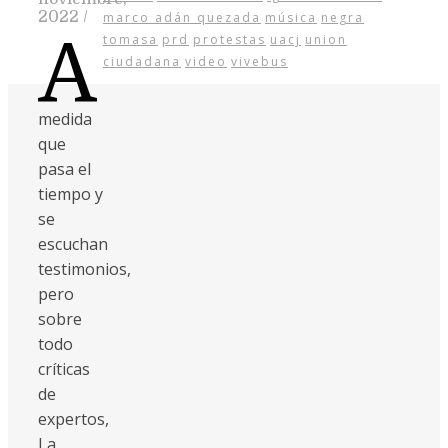
2022
/
marco adán quezada
música
negra
A
tomasa
prd
protestas
uacj
union
ciudadana
video
vivebus
medida
que
pasa el
tiempo y
se
escuchan
testimonios,
pero
sobre
todo
críticas
de
expertos,
La