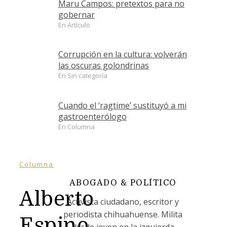
Maru Campos: pretextos para no
gobernar
En Artículo
Corrupción en la cultura: volverán
las oscuras golondrinas
En Sin categoría
Cuando el ‘ragtime’ sustituyó a mi
gastroenterólogo
En Columna
Columna
ABOGADO & POLÍTICO
Alberto
Activista ciudadano, escritor y
periodista chihuahuense. Milita
Espino