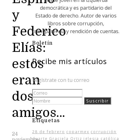
desde joven en la izquierda
democrática y es partidario del
y
Estado de derecho. Autor de varios
libros sobre corrupción,
Federico
transparencia y rendición de cuentas.
Boletín
Elías:
Recibe mis artículos
estos
eran
Regístrate con tu correo
dos
amigos…
Etiquetas
28 de febrero
coparmex
corrupción
24
duarte
Graciela Ortiz
iglesia católica
noviembre,