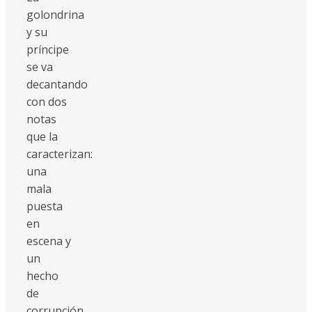
golondrina
y su
príncipe
se va
decantando
con dos
notas
que la
caracterizan:
una
mala
puesta
en
escena y
un
hecho
de
corrupción