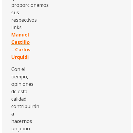
proporcionamos
sus
respectivos
links:
Manuel
Castillo
–
Carlos
Urquidi
Con el
tiempo,
opiniones
de esta
calidad
contribuirán
a
hacernos
un juicio