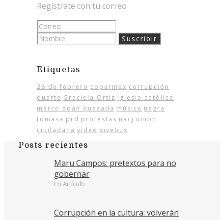
Regístrate con tu correo
Etiquetas
28 de febrero
coparmex
corrupción
duarte
Graciela Ortiz
iglesia católica
marco adán quezada
música
negra
tomasa
prd
protestas
uacj
union
ciudadana
video
vivebus
Posts recientes
Maru Campos: pretextos para no
gobernar
En Artículo
Corrupción en la cultura: volverán