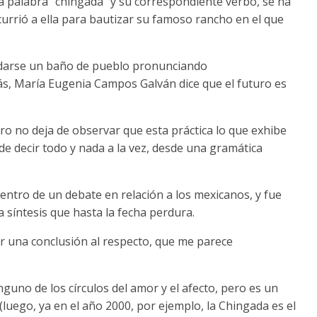
 la palabra “chingada” y su correspondiente verbo, se ha
rrió a ella para bautizar su famoso rancho en el que
e darse un baño de pueblo pronunciando
ás, María Eugenia Campos Galván dice que el futuro es
o no deja de observar que esta práctica lo que exhibe
e decir todo y nada a la vez, desde una gramática
entro de un debate en relación a los mexicanos, y fue
a síntesis que hasta la fecha perdura.
r una conclusión al respecto, que me parece
guno de los círculos del amor y el afecto, pero es un
luego, ya en el año 2000, por ejemplo, la Chingada es el