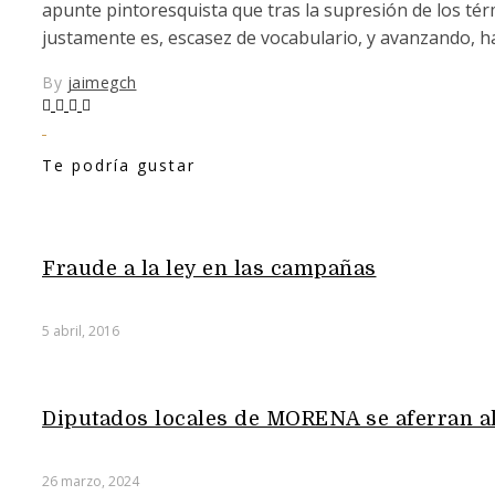
apunte pintoresquista que tras la supresión de los tér
justamente es, escasez de vocabulario, y avanzando, h
By
jaimegch
Te podría gustar
Fraude a la ley en las campañas
5 abril, 2016
Diputados locales de MORENA se aferran a
26 marzo, 2024