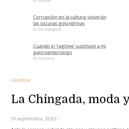
En Artículo
Corrupción en la cultura: volverán
las oscuras golondrinas
En Sin categoría
Cuando el ‘ragtime’ sustituyó a mi
gastroenterólogo
En Columna
Columna
La Chingada, moda y
13 septiembre, 2023
/