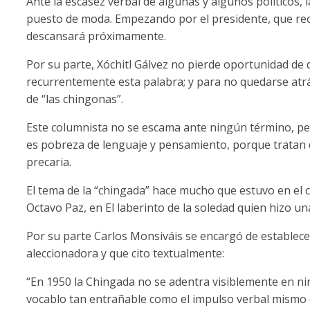
Ante la escasez verbal de algunas y algunos políticos,
puesto de moda. Empezando por el presidente, que recu
descansará próximamente.
Por su parte, Xóchitl Gálvez no pierde oportunidad d
recurrentemente esta palabra; y para no quedarse atr
de “las chingonas”.
Este columnista no se escama ante ningún término, per
es pobreza de lenguaje y pensamiento, porque tratan d
precaria.
El tema de la “chingada” hace mucho que estuvo en el c
Octavo Paz, en El laberinto de la soledad quien hizo un
Por su parte Carlos Monsiváis se encargó de establece
aleccionadora y que cito textualmente:
“En 1950 la Chingada no se adentra visiblemente en nin
vocablo tan entrañable como el impulso verbal mismo (