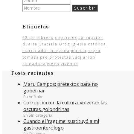
Etiquetas
28 de febrero
coparmex
corrupción
duarte
Graciela Ortiz
iglesia católica
marco adán quezada
música
negra
tomasa
prd
protestas
uacj
union
ciudadana
video
vivebus
Posts recientes
Maru Campos: pretextos para no
gobernar
En Artículo
Corrupción en la cultura: volverán las
oscuras golondrinas
En Sin categoría
Cuando el ‘ragtime’ sustituyó a mi
gastroenterólogo
En Columna