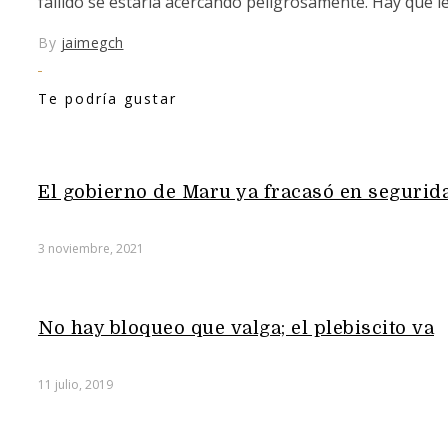
fallido se estaría acercando peligrosamente. Hay que le
By
jaimegch
Te podría gustar
El gobierno de Maru ya fracasó en segurid
3 noviembre, 2021
No hay bloqueo que valga; el plebiscito va
11 julio, 2019