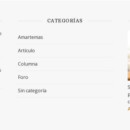
CATEGORÍAS
o
Amartemas
Artículo
Columna
s
Foro
S
Sin categoría
p
c