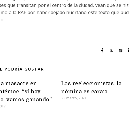
s que transitan por el centro de la ciudad, vean que se hi
lamo a la RAE por haber dejado huérfano este texto que pu
o.
E PODRÍA GUSTAR
la masacre en
Los reeleccionistas: la
témoc: “sí hay
nómina es caraja
23 marzo, 2021
ra; vamos ganando”
2017