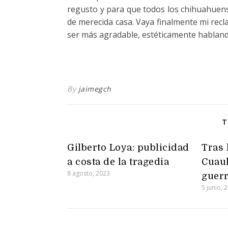
regusto y para que todos los chihuahuense
de merecida casa. Vaya finalmente mi rec
ser más agradable, estéticamente habland
By
jaimegch
T
Gilberto Loya: publicidad
Tras 
a costa de la tragedia
Cuauh
8 agosto, 2023
guer
5 junio, 