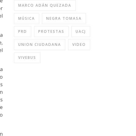
de
MARCO ADÁN QUEZADA
or
el
MÚSICA
NEGRA TOMASA
PRD
PROTESTAS
UACJ
ha
e,
UNION CIUDADANA
VIDEO
el
VIVEBUS
da
no
os
en
ás
ue
lo
on