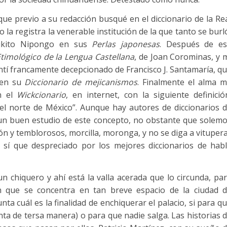
que previo a su redacción busqué en el diccionario de la Re
 la registra la venerable institución de la que tanto se burl
Nikito Nipongo en sus
P
erlas japonesas
. Después de e
Etimológico de la Lengua Castellana
, de Joan Corominas, y 
entí francamente decepcionado de Francisco J. Santamaría, q
 en su
Diccionario de
m
e
j
icanismos
. Finalmente el alma 
n el
Wickcionario
, en internet, con la siguiente definició
el norte de México”. Aunque hay autores de diccionarios 
un buen estudio de este concepto, no obstante que solem
ón y temblorosos, morcilla, moronga, y no se diga a vituper
sí que despreciado por los mejores diccionarios de hab
un chiquero y ahí está la valla acerada que lo circunda, pa
n que se concentra en tan breve espacio de la ciudad 
a cuál es la finalidad de enchiquerar el palacio, si para q
nta de tersa manera) o para que nadie salga. Las historias 