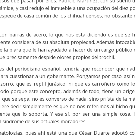
osos que pasan por ellos. Patricio Martínez, con su sueño 
ámide, y casi redujo el inmueble a una ocupación del diez p
especie de casa común de los chihuahuenses, no obstante 
.
con barras de acero, lo que nos está diciendo es que se 
ente considera de su absoluta propiedad. Además intocabl
de la piara que le han ayudado a hacer de un cargo público 
que precisamente despide olores propios del trochil.
es del periodismo español, tendría que reconocer que na
ca para cuestionar a un gobernante. Pongamos por caso: así 
zorro, que es reptil jurásico, ni que es carroñero como l
odo porque este concepto, además de todo, tiene un orig
él, que se sepa, no es converso de nada, sino priísta de la m
uiere decir simplemente es que no nos referimos al bicho q
nente que lo soporta. Y ese sí, por ser una simple cosa, 
el síndrome de sus actuales moradores.
matologías, pues ahí está una que César Duarte adoptó c