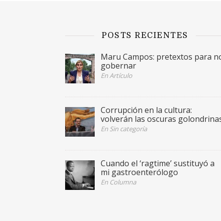
POSTS RECIENTES
Maru Campos: pretextos para n
gobernar
En Artículo
Corrupción en la cultura:
volverán las oscuras golondrina
En Sin categoría
Cuando el ‘ragtime’ sustituyó a
mi gastroenterólogo
En Columna