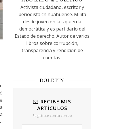
ABOGADO & POLÍTICO
Activista ciudadano, escritor y
periodista chihuahuense. Milita
desde joven en la izquierda
democrática y es partidario del
Estado de derecho. Autor de varios
libros sobre corrupción,
transparencia y rendición de
cuentas.
BOLETÍN
ue
ió
la
RECIBE MIS
 a
ARTÍCULOS
da
Regístrate con tu correo
la