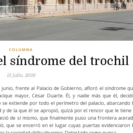
COLUMNA
el síndrome del trochil
15 julio, 2016
junio, frente al Palacio de Gobierno, afloró el síndrome q
cique mayor, César Duarte. Él, y nadie más que él, decid
 se extiende por todo el perímetro del palacio, abarcando 
d y de la que él se apropió, quizá por el rencor que le tiene
eció de sí mismo, que finalmente puso una frontera acera
ió, que se encerró en el lugar cuyas puertas evidenciaron 
or la sociedad chihuahuense. Detestado como nunca.