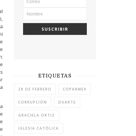
al
ó,
sa
mi
ue
me
n:
de
os
ETIQUETAS
ar
la
28 DE FEBRERO
COPARMEX
CORRUPCIÓN
DUARTE
ra
de
GRACIELA ORTIZ
ue
IGLESIA CATÓLICA
de