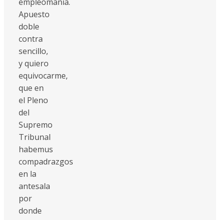
empleomanía.
Apuesto
doble
contra
sencillo,
y quiero
equivocarme,
que en
el Pleno
del
Supremo
Tribunal
habemus
compadrazgos
en la
antesala
por
donde