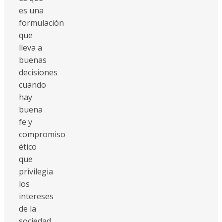
es una
formulación
que
lleva a
buenas
decisiones
cuando
hay
buena
fe y
compromiso
ético
que
privilegia
los
intereses
de la
sociedad,