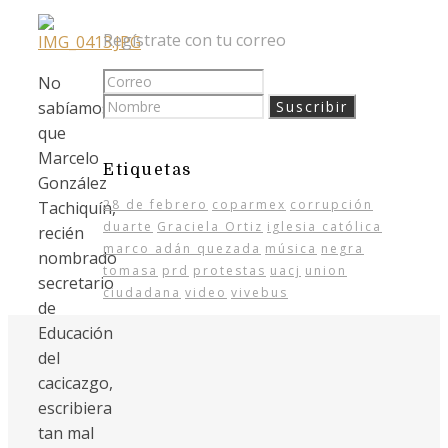
Regístrate con tu correo
No
sabíamos
que
Marcelo
Etiquetas
González
28 de febrero
coparmex
corrupción
Tachiquín,
duarte
Graciela Ortiz
iglesia católica
recién
marco adán quezada
música
negra
nombrado
tomasa
prd
protestas
uacj
union
secretario
ciudadana
video
vivebus
de
Educación
del
cacicazgo,
escribiera
tan mal