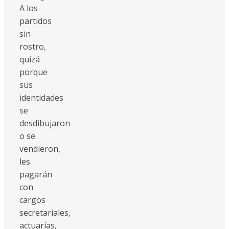
A los
partidos
sin
rostro,
quizá
porque
sus
identidades
se
desdibujaron
o se
vendieron,
les
pagarán
con
cargos
secretariales,
actuarías,