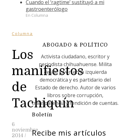
Cuando el ‘ragtime’ sustituyó a mi
gastroenterólogo
En Columna
Columna
ABOGADO & POLÍTICO
Los
Activista ciudadano, escritor y
periodista chihuahuense. Milita
manifiestos
desde joven en la izquierda
democrática y es partidario del
de
Estado de derecho. Autor de varios
libros sobre corrupción,
Tachiquín
transparencia y rendición de cuentas.
Boletín
6
noviembre,
Recibe mis artículos
2014
/