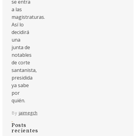
se entra
a las
magistraturas.
Así lo
decidirá
una
junta de
notables
de corte
santanista,
presidida
ya sabe
por
quién.
By
jaimegch
Posts
recientes