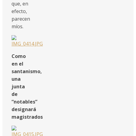
que, en
efecto,
parecen
míos.
Como
en el
santanismo,
una
junta
de
“notables”
designará
magistrados