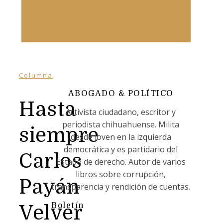
Columna
ABOGADO & POLÍTICO
Hasta
Activista ciudadano, escritor y
periodista chihuahuense. Milita
siempre
desde joven en la izquierda
democrática y es partidario del
Carlos
Estado de derecho. Autor de varios
libros sobre corrupción,
Payán
transparencia y rendición de cuentas.
Boletín
Velver