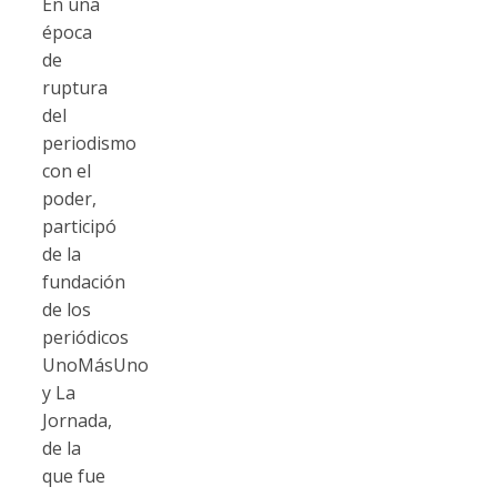
En una
época
de
ruptura
del
periodismo
con el
poder,
participó
de la
fundación
de los
periódicos
UnoMásUno
y La
Jornada,
de la
que fue