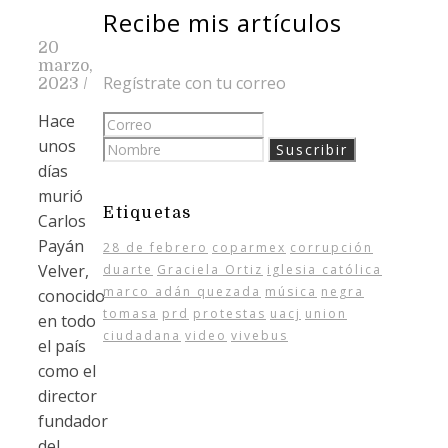
Recibe mis artículos
20
marzo,
Regístrate con tu correo
2023
/
Hace
unos
días
murió
Etiquetas
Carlos
Payán
28 de febrero
coparmex
corrupción
Velver,
duarte
Graciela Ortiz
iglesia católica
marco adán quezada
música
negra
conocido
tomasa
prd
protestas
uacj
union
en todo
ciudadana
video
vivebus
el país
como el
director
fundador
del