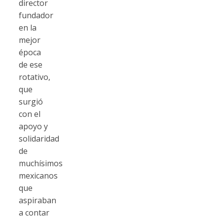
director
fundador
en la
mejor
época
de ese
rotativo,
que
surgió
con el
apoyo y
solidaridad
de
muchísimos
mexicanos
que
aspiraban
a contar