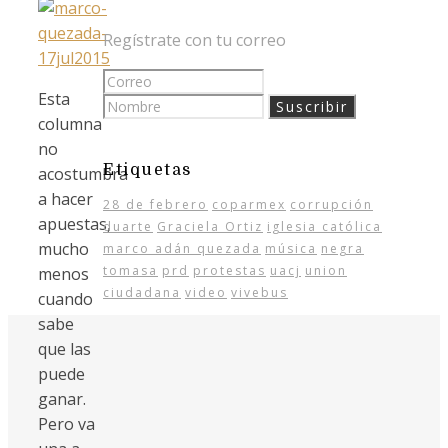
Regístrate con tu correo
Esta
columna
no
Etiquetas
acostumbra
a hacer
28 de febrero
coparmex
corrupción
apuestas,
duarte
Graciela Ortiz
iglesia católica
mucho
marco adán quezada
música
negra
tomasa
prd
protestas
uacj
union
menos
ciudadana
video
vivebus
cuando
sabe
que las
puede
ganar.
Pero va