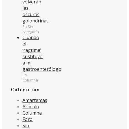
volverán
las
oscuras
golondrinas
En Sin
categoría
Cuando
el
‘ragtime’
sustituyó
a mi
gastroenterólogo
En
Columna
Categorías
Amartemas
Artículo
Columna
Foro
Sin