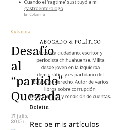
Cuando el ‘ragtime’ sustituyó a mi
gastroenterólogo
En Columna
Columna
ABOGADO & POLÍTICO
Desafío
Activista ciudadano, escritor y
periodista chihuahuense. Milita
al
desde joven en la izquierda
democrática y es partidario del
“partido”
Estado de derecho. Autor de varios
libros sobre corrupción,
Quezada
transparencia y rendición de cuentas.
Boletín
17 julio,
2015
/
Recibe mis artículos