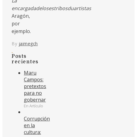
La
encargadadelosestribosduartistas
Aragón,
por
ejemplo.
By
jaimegch
Posts
recientes
Maru
Campos:
pretextos
para no
gobernar
En Artículo
Corrupción
en la
cultura: