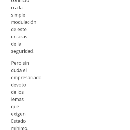
conflicto
o a la
simple
modulación
de este
en aras
de la
seguridad.
Pero sin
duda el
empresariado
devoto
de los
lemas
que
exigen
Estado
mínimo,