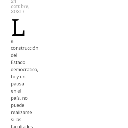
24
octubre,
2021
/
L
a
construcción
del
Estado
democrático,
hoy en
pausa
en el
país, no
puede
realizarse
si las
facultades