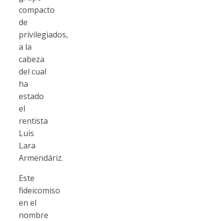
compacto
de
privilegiados,
a la
cabeza
del cual
ha
estado
el
rentista
Luis
Lara
Armendáriz.
Este
fideicomiso
en el
nombre