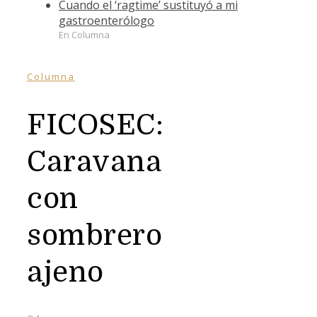
Cuando el ‘ragtime’ sustituyó a mi
gastroenterólogo
En Columna
Columna
FICOSEC:
Caravana
con
sombrero
ajeno