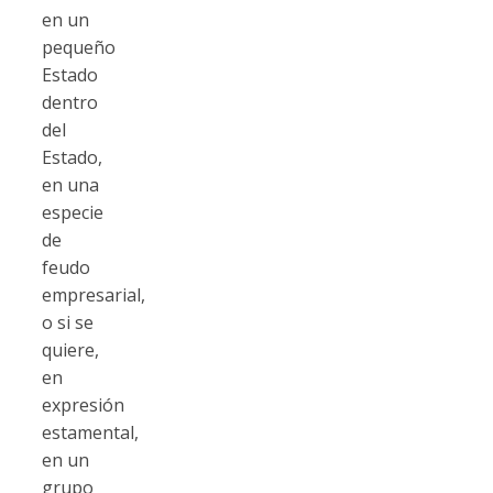
en un
pequeño
Estado
dentro
del
Estado,
en una
especie
de
feudo
empresarial,
o si se
quiere,
en
expresión
estamental,
en un
grupo