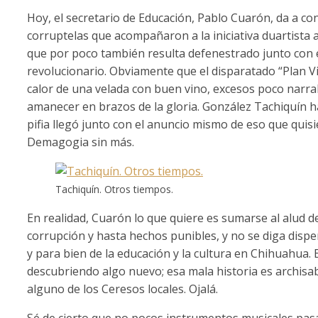
Hoy, el secretario de Educación, Pablo Cuarón, da a cono
corruptelas que acompañaron a la iniciativa duartista a
que por poco también resulta defenestrado junto con el
revolucionario. Obviamente que el disparatado “Plan Vi
calor de una velada con buen vino, excesos poco narra
amanecer en brazos de la gloria. González Tachiquín ha
pifia llegó junto con el anuncio mismo de eso que qui
Demagogia sin más.
Tachiquín. Otros tiempos.
En realidad, Cuarón lo que quiere es sumarse al alud d
corrupción y hasta hechos punibles, y no se diga dis
y para bien de la educación y la cultura en Chihuahua. 
descubriendo algo nuevo; esa mala historia es archisab
alguno de los Ceresos locales. Ojalá.
Sé de cierto que no pocos instrumentos musicales pasa