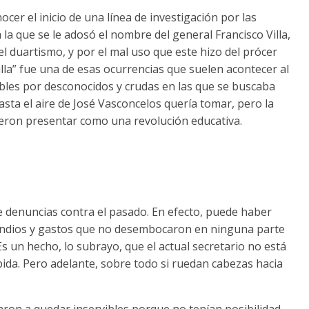
cer el inicio de una línea de investigación por las
 la que se le adosó el nombre del general Francisco Villa,
 duartismo, y por el mal uso que este hizo del prócer
lla” fue una de esas ocurrencias que suelen acontecer al
bles por desconocidos y crudas en las que se buscaba
sta el aire de José Vasconcelos quería tomar, pero la
sieron presentar como una revolución educativa.
e denuncias contra el pasado. En efecto, puede haber
pendios y gastos que no desembocaron en ninguna parte
Es un hecho, lo subrayo, que el actual secretario no está
ida. Pero adelante, sobre todo si ruedan cabezas hacia
ron a quedar inservibles porque no tenían posibilidad