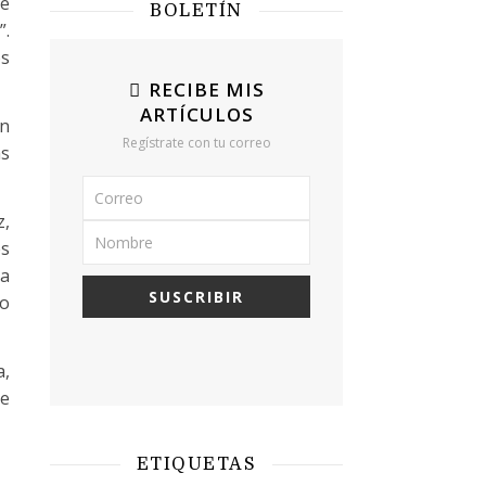
de
BOLETÍN
”.
os
RECIBE MIS
ARTÍCULOS
en
Regístrate con tu correo
as
z,
es
ra
do
a,
de
ETIQUETAS