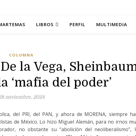
MARTEMAS
LIBROS
PERFIL
MULTIMEDIA
COLUMNA
De la Vega, Sheinbau
la ‘mafia del poder’
28 noviembre, 2024
blica, del PRI, del PAN, y ahora de MORENA, siempre h
alistas de México. Lo hizo Miguel Alemán, para no irnos m
brador, no obstante su “abolición del neoliberalismo”, 