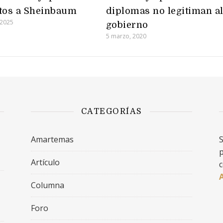
tos a Sheinbaum
diplomas no legitiman a
 2025
gobierno
5 marzo, 2020
CATEGORÍAS
Amartemas
S
p
Artículo
c
Columna
Foro