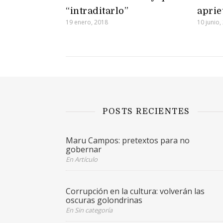
“intraditarlo”
aprie
19 enero, 2018
10 junio,
POSTS RECIENTES
Maru Campos: pretextos para no
gobernar
En Artículo
Corrupción en la cultura: volverán las
oscuras golondrinas
En Sin categoría