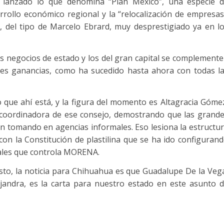
 lanzado lo que denomina “Plan México”, una especie 
arrollo económico regional y la “relocalización de empresas
, del tipo de Marcelo Ebrard, muy desprestigiado ya en l
los negocios de estado y los del gran capital se complement
s ganancias, como ha sucedido hasta ahora con todas l
 que ahí está, y la figura del momento es Altagracia Góme
coordinadora de ese consejo, demostrando que las grand
án tomando en agencias informales. Eso lesiona la estructu
on la Constitución de plastilina que se ha ido configuran
nales que controla MORENA.
to, la noticia para Chihuahua es que Guadalupe De la Veg
jandra, es la carta para nuestro estado en este asunto 