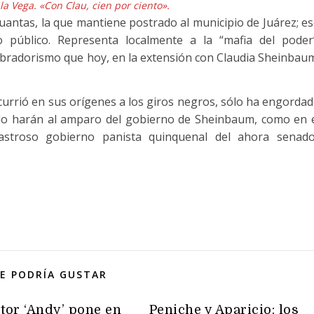
a Vega. «Con Clau, cien por ciento».
cuantas, la que mantiene postrado al municipio de Juárez; e
público. Representa localmente a la “mafia del poder
bradorismo que hoy, en la extensión con Claudia Sheinbau
ecurrió en sus orígenes a los giros negros, sólo ha engorda
 lo harán al amparo del gobierno de Sheinbaum, como en 
sastroso gobierno panista quinquenal del ahora senad
E PODRÍA GUSTAR
ctor ‘Andy’ pone en
Peniche y Aparicio: los