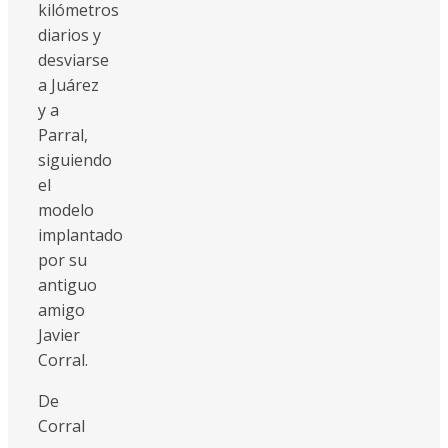
kilómetros
diarios y
desviarse
a Juárez
y a
Parral,
siguiendo
el
modelo
implantado
por su
antiguo
amigo
Javier
Corral.
De
Corral