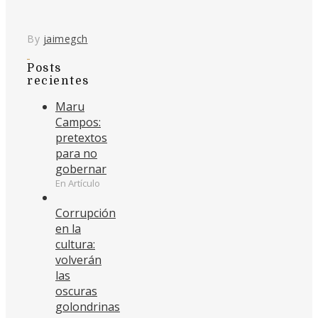
By
jaimegch
Posts
recientes
Maru
Campos:
pretextos
para no
gobernar
En Artículo
Corrupción
en la
cultura:
volverán
las
oscuras
golondrinas