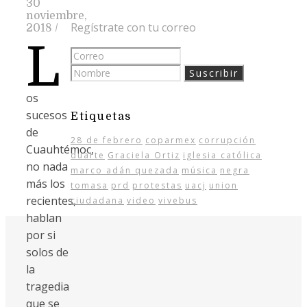
30
noviembre,
Regístrate con tu correo
2018
/
L
os
sucesos
Etiquetas
de
28 de febrero
coparmex
corrupción
Cuauhtémoc,
duarte
Graciela Ortiz
iglesia católica
no nada
marco adán quezada
música
negra
más los
tomasa
prd
protestas
uacj
union
recientes,
ciudadana
video
vivebus
hablan
por si
solos de
la
tragedia
que se