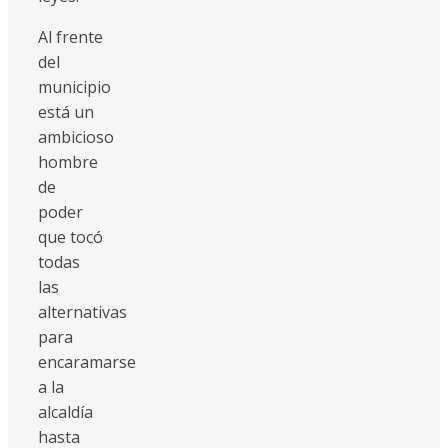
Al frente
del
municipio
está un
ambicioso
hombre
de
poder
que tocó
todas
las
alternativas
para
encaramarse
a la
alcaldía
hasta