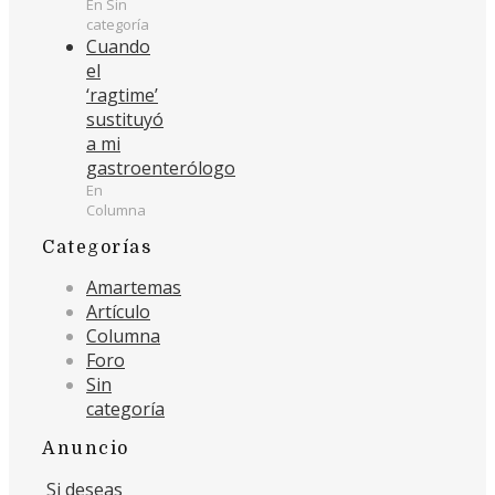
En Sin
categoría
Cuando
el
‘ragtime’
sustituyó
a mi
gastroenterólogo
En
Columna
Categorías
Amartemas
Artículo
Columna
Foro
Sin
categoría
Anuncio
Si deseas