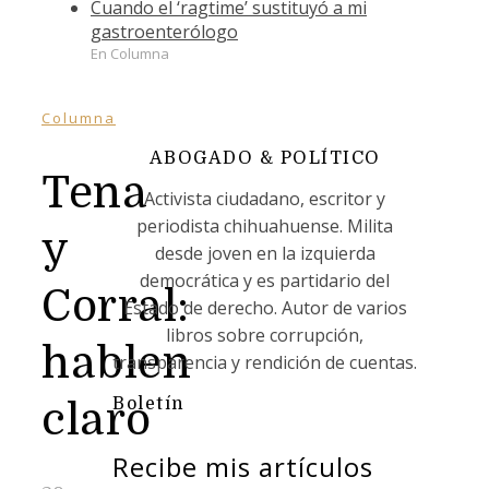
Cuando el ‘ragtime’ sustituyó a mi
gastroenterólogo
En Columna
Columna
ABOGADO & POLÍTICO
Tena
Activista ciudadano, escritor y
periodista chihuahuense. Milita
y
desde joven en la izquierda
democrática y es partidario del
Corral:
Estado de derecho. Autor de varios
libros sobre corrupción,
hablen
transparencia y rendición de cuentas.
Boletín
claro
Recibe mis artículos