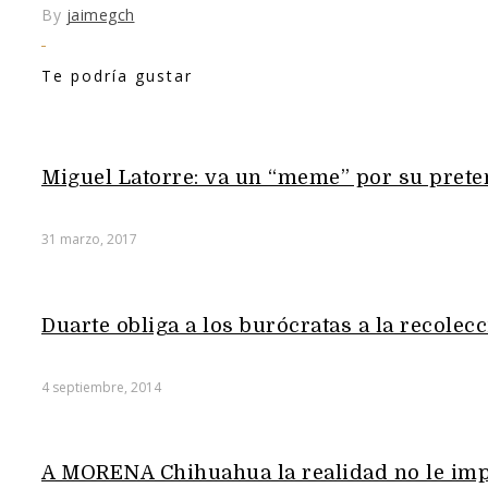
By
jaimegch
Te podría gustar
Miguel Latorre: va un “meme” por su pret
31 marzo, 2017
Duarte obliga a los burócratas a la recolec
4 septiembre, 2014
A MORENA Chihuahua la realidad no le imp