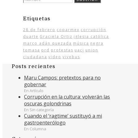
Etiquetas
28 de febrero
coparmex
corrupción
duarte
Graciela Ortiz
iglesia católica
marco adán quezada
música
negra
tomasa
prd
protestas
uacj
union
ciudadana
video
vivebus
Posts recientes
Maru Campos: pretextos para no
gobernar
En Artículo
Corrupción en la cultura: volverán las
oscuras golondrinas
En Sin categoría
Cuando el ‘ragtime’ sustituyó a mi
gastroenterólogo
En Columna