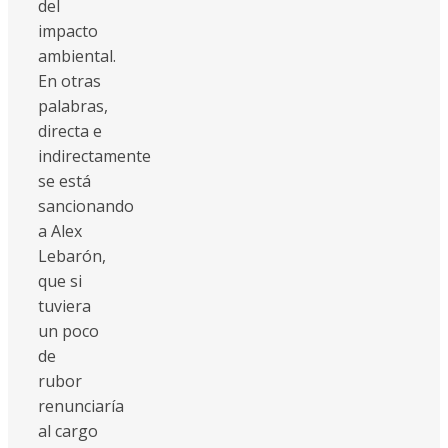
del
impacto
ambiental.
En otras
palabras,
directa e
indirectamente
se está
sancionando
a Alex
Lebarón,
que si
tuviera
un poco
de
rubor
renunciaría
al cargo