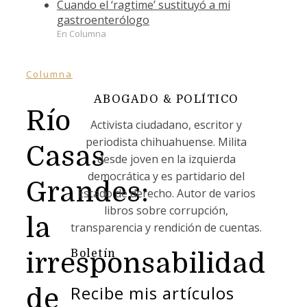
Cuando el ‘ragtime’ sustituyó a mi
gastroenterólogo
En Columna
Columna
ABOGADO & POLÍTICO
Río
Activista ciudadano, escritor y
periodista chihuahuense. Milita
Casas
desde joven en la izquierda
democrática y es partidario del
Grandes:
Estado de derecho. Autor de varios
libros sobre corrupción,
la
transparencia y rendición de cuentas.
Boletín
irresponsabilidad
Recibe mis artículos
de