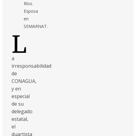
Ríos.
Esposa
en
SEMARNAT.
L
a
irresponsabilidad
de
CONAGUA,
y en
especial
de su
delegado
estatal,
el
duartista