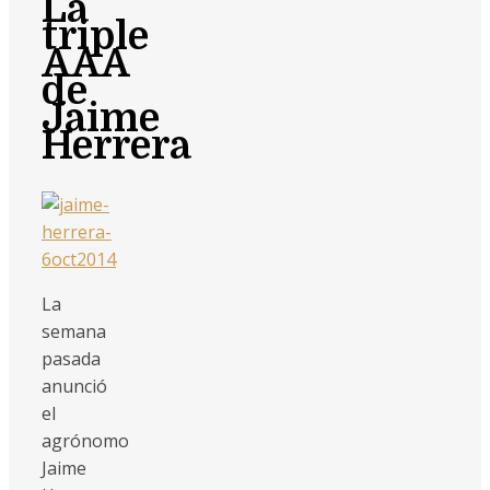
La
triple
AAA
de
Jaime
Herrera
La
semana
pasada
anunció
el
agrónomo
Jaime