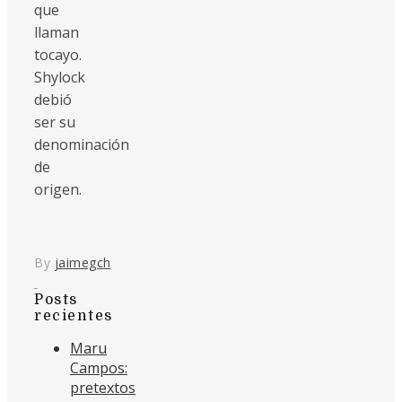
que
llaman
tocayo.
Shylock
debió
ser su
denominación
de
origen.
By
jaimegch
Posts
recientes
Maru
Campos:
pretextos