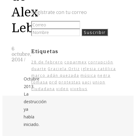
Alex
Regístrate con tu correo
Lebarón
6
Etiquetas
octubre,
2014
/
28 de febrero
coparmex
corrupción
duarte
Graciela Ortiz
iglesia católica
marco adán quezada
música
negra
Octubre
tomasa
prd
protestas
uacj
union
2013.
ciudadana
video
vivebus
La
destrucción
ya
había
iniciado.