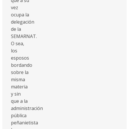
que a su
vez
ocupa la
delegación
de la
SEMARNAT.
O sea,
los
esposos
bordando
sobre la
misma
materia
y sin
que a la
administración
pública
peñanietista