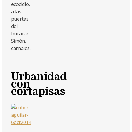
ecocidio,
a las
puertas
del
huracán
Simón,
carnales.
Urbanidad
con
cortapisas