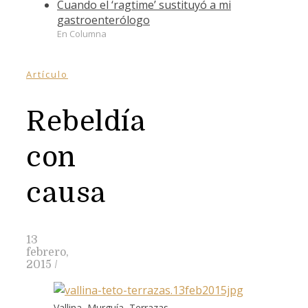
Cuando el ‘ragtime’ sustituyó a mi
gastroenterólogo
En Columna
Artículo
Rebeldía
con
causa
13
febrero,
2015
/
Vallina, Murguía, Terrazas.