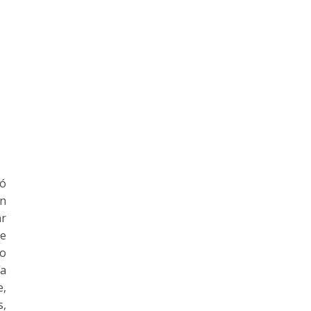
ró
En
ar
de
po
ía
e,
s,