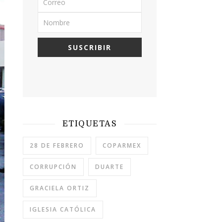
ETIQUETAS
28 DE FEBRERO
COPARMEX
CORRUPCIÓN
DUARTE
GRACIELA ORTIZ
IGLESIA CATÓLICA