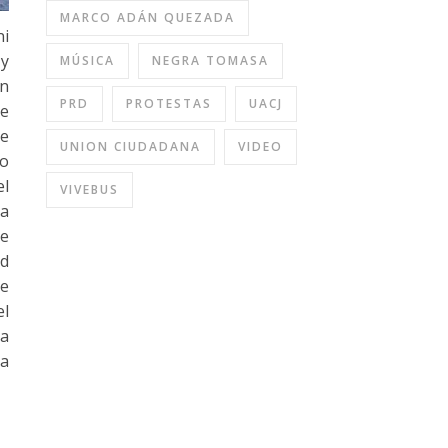
MARCO ADÁN QUEZADA
ni
 y
MÚSICA
NEGRA TOMASA
en
PRD
PROTESTAS
UACJ
ce
se
UNION CIUDADANA
VIDEO
do
el
VIVEBUS
 a
se
ad
ue
el
 a
ta