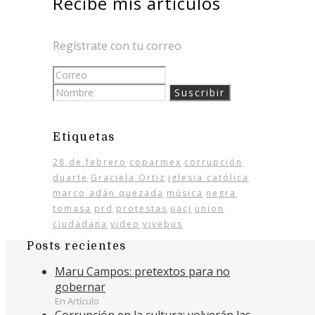
Recibe mis artículos
Regístrate con tu correo
Etiquetas
28 de febrero
coparmex
corrupción
duarte
Graciela Ortiz
iglesia católica
marco adán quezada
música
negra
tomasa
prd
protestas
uacj
union
ciudadana
video
vivebus
Posts recientes
Maru Campos: pretextos para no
gobernar
En Artículo
Corrupción en la cultura: volverán las