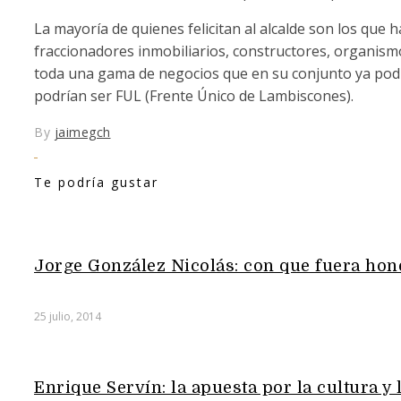
La mayoría de quienes felicitan al alcalde son los que
fraccionadores inmobiliarios, constructores, organismo
toda una gama de negocios que en su conjunto ya podr
podrían ser FUL (Frente Único de Lambiscones).
By
jaimegch
Te podría gustar
Jorge González Nicolás: con que fuera hone
25 julio, 2014
Enrique Servín: la apuesta por la cultura y 