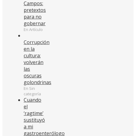
Campos:
pretextos
para no
gobernar
En Artículo
Corrupción
en la
cultura:
volverán
las
oscuras
golondrinas
En Sin
categoría
Cuando
el
‘ragtime’
sustituyó
a mi
gastroenterólogo