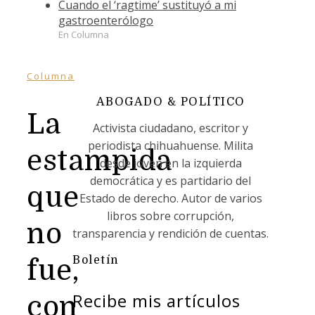
Cuando el ‘ragtime’ sustituyó a mi
gastroenterólogo
En Columna
Columna
ABOGADO & POLÍTICO
La
Activista ciudadano, escritor y
periodista chihuahuense. Milita
estampida
desde joven en la izquierda
democrática y es partidario del
que
Estado de derecho. Autor de varios
libros sobre corrupción,
no
transparencia y rendición de cuentas.
Boletín
fue,
Recibe mis artículos
con