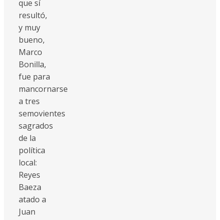
que sí
resultó,
y muy
bueno,
Marco
Bonilla,
fue para
mancornarse
a tres
semovientes
sagrados
de la
política
local:
Reyes
Baeza
atado a
Juan