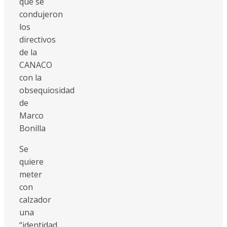
que se
condujeron
los
directivos
de la
CANACO
con la
obsequiosidad
de
Marco
Bonilla
Se
quiere
meter
con
calzador
una
“identidad