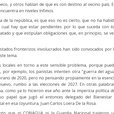
peco, y otros hablan de que es con destino al vecino país. 
encuentra en niveles ínfimos.
ta de la república, es que eso no es cierto, que no ha habi
 cual hay que estar pendientes por lo que suceda con l
tado y que estipulan obligaciones que, en principio, se v
stados fronterizos involucrados han sido convocados por 
ste tema.
as locales en torno a este sensible problema, porque pue
 por ejemplo, los panistas intenten otra “guerra del agu
erano de 2020, pero no pensando propiamente en la esenc
nuevo, rumbo a las elecciones de 2027. En otras palabra
 como ya lo hicieron ese año ante la impericia política d
oso papel que jugó el entonces delegado del Bienestar
al en esa coyuntura, Juan Carlos Loera De la Rosa.
nto que ni CONAGUA ni la Guardia Nacional tuvieron 