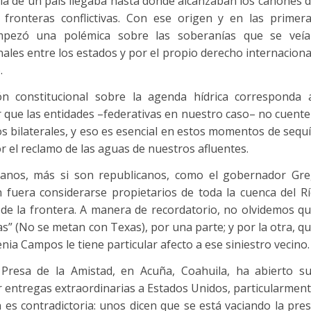
nía de un país llegaba hasta donde alcanzaban los cañones 
 fronteras conflictivas. Con ese origen y en las primer
empezó una polémica sobre las soberanías que se veí
les entre los estados y por el propio derecho internaciona
.
ón constitucional sobre la agenda hídrica corresponda 
r que las entidades –federativas en nuestro caso– no cuent
os bilaterales, y eso es esencial en estos momentos de sequ
r el reclamo de las aguas de nuestros afluentes.
exanos, más si son republicanos, como el gobernador Gr
 fuera considerarse propietarios de toda la cuenca del R
de la frontera. A manera de recordatorio, no olvidemos q
s” (No se metan con Texas), por una parte; y por la otra, q
a Campos le tiene particular afecto a ese siniestro vecino.
resa de la Amistad, en Acuña, Coahuila, ha abierto s
r entregas extraordinarias a Estados Unidos, particularmen
 es contradictoria: unos dicen que se está vaciando la pre