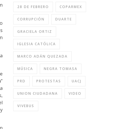
En
28 DE FEBRERO
COPARMEX
CORRUPCIÓN
DUARTE
do
os
GRACIELA ORTIZ
en
IGLESIA CATÓLICA
la
MARCO ADÁN QUEZADA
MÚSICA
NEGRA TOMASA
de
a”
PRD
PROTESTAS
UACJ
ia
UNION CIUDADANA
VIDEO
s,
el
VIVEBUS
 y
un