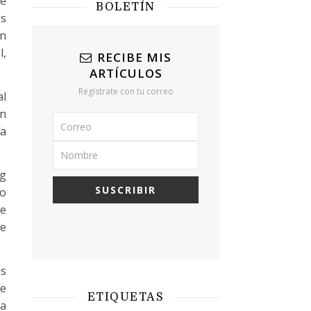
de
BOLETÍN
as
an
l,
RECIBE MIS
ARTÍCULOS
Regístrate con tu correo
al
en
ía
eg
ío
ue
ue
us
te
ETIQUETAS
sa