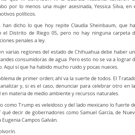
bo por lo menos una mujer asesinada, Yessica Silva, en 
otivos políticos.
A han dicho lo que hoy repite Claudia Sheinbaum, que h
n el Distrito de Riego 05, pero no hay ninguna carpeta 
ciones penales a ley.
en varias regiones del estado de Chihuahua debe haber u
randes consumidoras de agua. Pero esto no se va a lograr 
to. Aquí sí que ha habido mucho ruido y pocas nueces.
oblema de primer orden; ahí va la suerte de todos. El Tratad
nalizar y, si es el caso, denunciar para celebrar otro en l
l en materia de medio ambiente y recursos naturales.
o como Trump es veleidoso y del lado mexicano lo fuerte d
. Y qué decir de gobernadores como Samuel García, de Nue
a Eugenia Campos Galván.
olvorín.