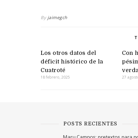
By
jaimegch
T
Los otros datos del
Con h
déficit histórico de la
pésim
Cuatroté
verd
18 febrero, 2025
27 agost
POSTS RECIENTES
Maru Campos: pretextos para n