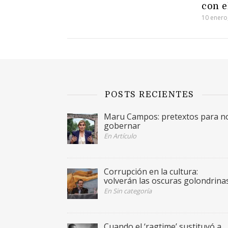
con e
10 enero
POSTS RECIENTES
Maru Campos: pretextos para n
gobernar
En Artículo
Corrupción en la cultura:
volverán las oscuras golondrina
En Sin categoría
Cuando el ‘ragtime’ sustituyó a