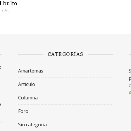
l bulto
, 2025
CATEGORÍAS
o
Amartemas
S
p
Artículo
c
Columna
s
Foro
Sin categoría