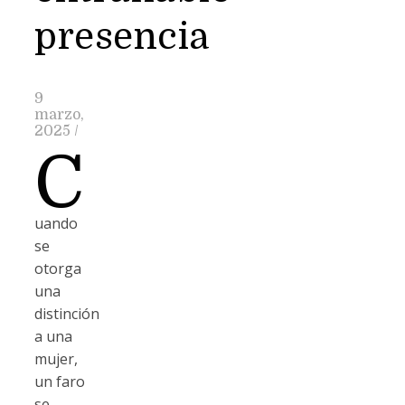
presencia
9
marzo,
2025
/
C
uando
se
otorga
una
distinción
a una
mujer,
un faro
se