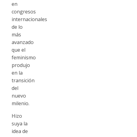
en
congresos
internacionales
de lo
más
avanzado
que el
feminismo
produjo
en la
transición
del
nuevo
milenio.
Hizo
suya la
idea de