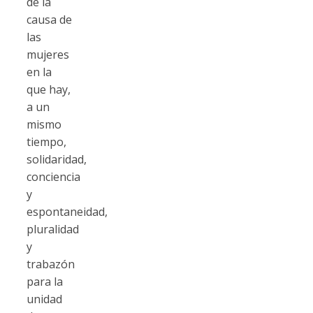
de la
causa de
las
mujeres
en la
que hay,
a un
mismo
tiempo,
solidaridad,
conciencia
y
espontaneidad,
pluralidad
y
trabazón
para la
unidad