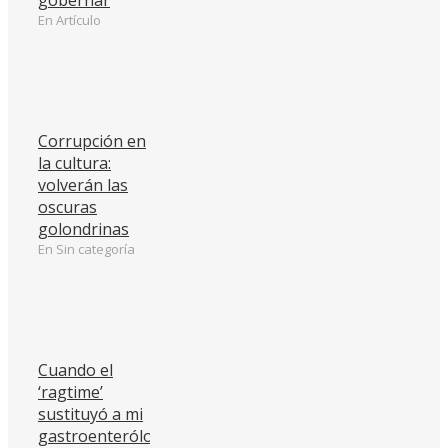
gobernar
En Artículo
Corrupción en
la cultura:
volverán las
oscuras
golondrinas
En Sin categoría
Cuando el
‘ragtime’
sustituyó a mi
gastroenterólogo