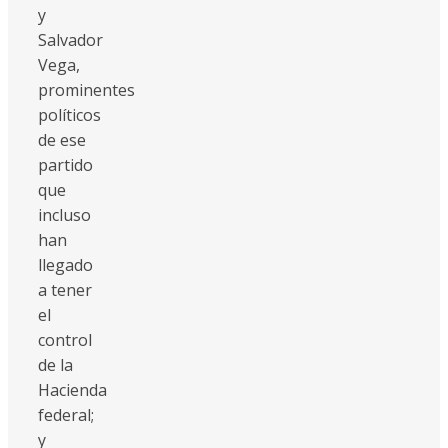
y
Salvador
Vega,
prominentes
políticos
de ese
partido
que
incluso
han
llegado
a tener
el
control
de la
Hacienda
federal;
y