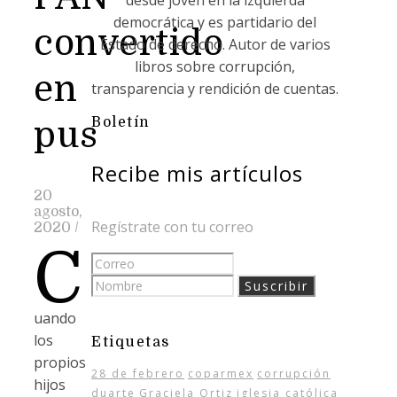
desde joven en la izquierda
democrática y es partidario del
convertido
Estado de derecho. Autor de varios
libros sobre corrupción,
en
transparencia y rendición de cuentas.
Boletín
pus
Recibe mis artículos
20
agosto,
Regístrate con tu correo
2020
/
C
uando
los
Etiquetas
propios
28 de febrero
coparmex
corrupción
hijos
duarte
Graciela Ortiz
iglesia católica