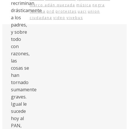
recriminan
marco adán quezada
música
negra
drásticamente
tomasa
prd
protestas
uacj
union
a los
ciudadana
video
vivebus
padres,
y sobre
todo
con
razones,
las
cosas se
han
tornado
sumamente
graves.
Igual le
sucede
hoy al
PAN,