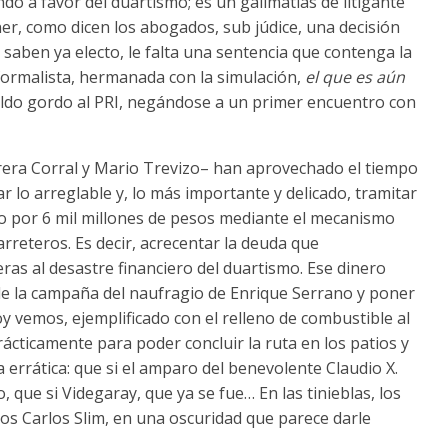
do a favor del duartismo; es un galimatías de litigante
r, como dicen los abogados, sub júdice, una decisión
aben ya electo, le falta una sentencia que contenga la
 formalista, hermanada con la simulación,
el que es aún
 caldo gordo al PRI, negándose a un primer encuentro con
era Corral y Mario Trevizo– han aprovechado el tiempo
r lo arreglable y, lo más importante y delicado, tramitar
o por 6 mil millones de pesos mediante el mecanismo
rreteros. Es decir, acrecentar la deuda que
eras al desastre financiero del duartismo. Ese dinero
 de la campaña del naufragio de Enrique Serrano y poner
 vemos, ejemplificado con el relleno de combustible al
ácticamente para poder concluir la ruta en los patios y
 errática: que si el amparo del benevolente Claudio X.
o, que si Videgaray, que ya se fue… En las tinieblas, los
os Carlos Slim, en una oscuridad que parece darle