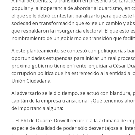
A final de cuentas, la transición en presencia se cara
popular y la inoperancia de abordar al duartismo, en c
el que se le debió contestar: paralizarlo para que este
sociedad en transformación que exige un cambio y abs
que respaldaron la insurgencia electoral. El que esto e
nombramiento de un gobierno de transición que facilit
A este planteamiento se contestó con politiquerías bar
oportunidades estupendas para iniciar un real proceso
próximo gobierno tiene enfrente: enjuiciar a César Dua
corrupción política que ha estremecido a la entidad a l
Unión Ciudadana.
Al adversario se le dio tiempo, se actuó con blandura,
capitán de la empresa transicional. ¿Qué tenemos ahor
de importancia alguna:
– El PRI de Duarte-Dowell recurrió a la artimaña de i
especie de dualidad de poder sólo desventajosa al int