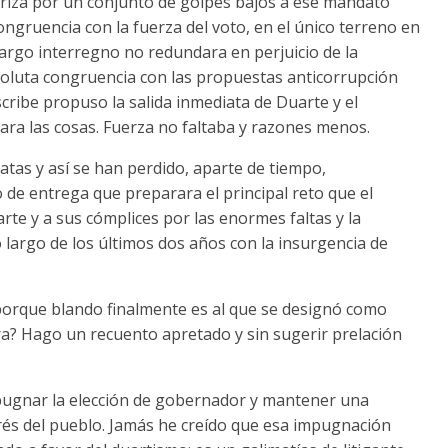
cteriza por un conjunto de golpes bajos a ese mandato
ongruencia con la fuerza del voto, en el único terreno en
 largo interregno no redundara en perjuicio de la
oluta congruencia con las propuestas anticorrupción
scribe propuso la salida inmediata de Duarte y el
ara las cosas. Fuerza no faltaba y razones menos.
atas y así se han perdido, aparte de tiempo,
 de entrega que preparara el principal reto que el
rte y a sus cómplices por las enormes faltas y la
o largo de los últimos dos años con la insurgencia de
 porque blando finalmente es al que se designó como
a? Hago un recuento apretado y sin sugerir prelación
mpugnar la elección de gobernador y mantener una
erés del pueblo. Jamás he creído que esa impugnación