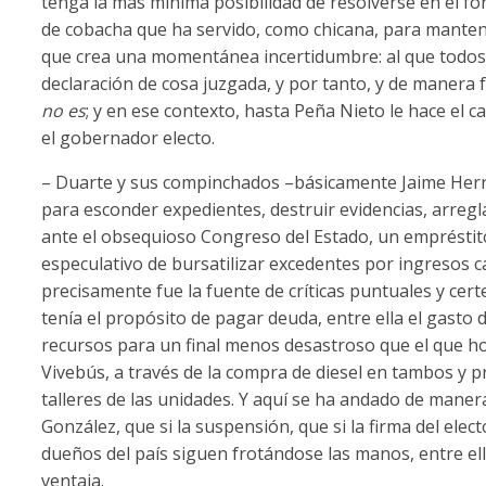
tenga la más mínima posibilidad de resolverse en el fon
de cobacha que ha servido, como chicana, para mantene
que crea una momentánea incertidumbre: al que todos s
declaración de cosa juzgada, y por tanto, y de manera
no es
; y en ese contexto, hasta Peña Nieto le hace el
el gobernador electo.
– Duarte y sus compinchados –básicamente Jaime Herr
para esconder expedientes, destruir evidencias, arregla
ante el obsequioso Congreso del Estado, un empréstit
especulativo de bursatilizar excedentes por ingresos ca
precisamente fue la fuente de críticas puntuales y cert
tenía el propósito de pagar deuda, entre ella el gasto
recursos para un final menos desastroso que el que hoy
Vivebús, a través de la compra de diesel en tambos y pr
talleres de las unidades. Y aquí se ha andado de manera
González, que si la suspensión, que si la firma del elect
dueños del país siguen frotándose las manos, entre ell
ventaja.