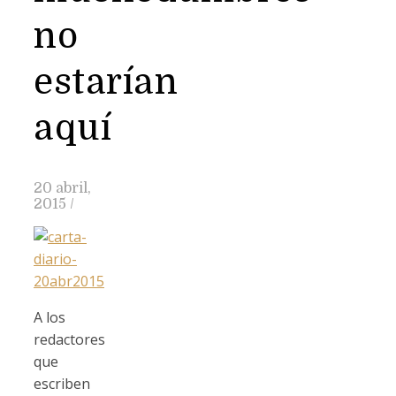
no
estarían
aquí
20 abril,
2015
/
A los
redactores
que
escriben