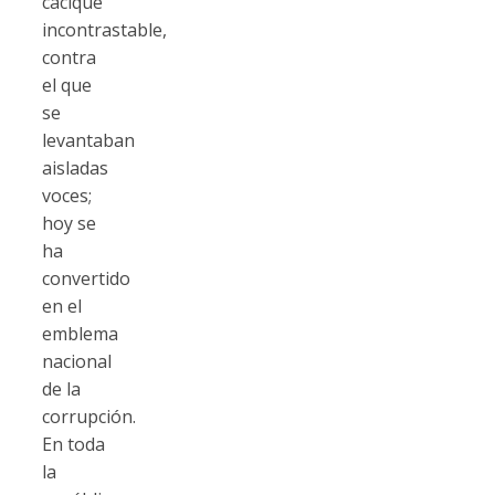
cacique
incontrastable,
contra
el que
se
levantaban
aisladas
voces;
hoy se
ha
convertido
en el
emblema
nacional
de la
corrupción.
En toda
la