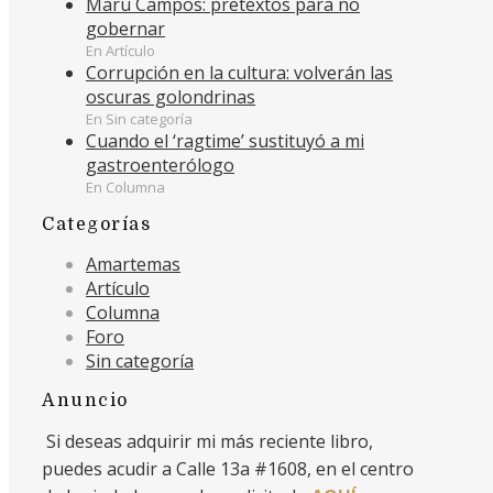
Maru Campos: pretextos para no
gobernar
En Artículo
Corrupción en la cultura: volverán las
oscuras golondrinas
En Sin categoría
Cuando el ‘ragtime’ sustituyó a mi
gastroenterólogo
En Columna
Categorías
Amartemas
Artículo
Columna
Foro
Sin categoría
Anuncio
Si deseas adquirir mi más reciente libro,
puedes acudir a Calle 13a #1608, en el centro