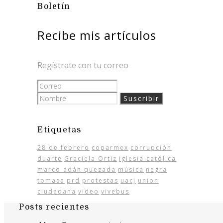
Boletín
Recibe mis artículos
Regístrate con tu correo
Etiquetas
28 de febrero
coparmex
corrupción
duarte
Graciela Ortiz
iglesia católica
marco adán quezada
música
negra
tomasa
prd
protestas
uacj
union
ciudadana
video
vivebus
Posts recientes