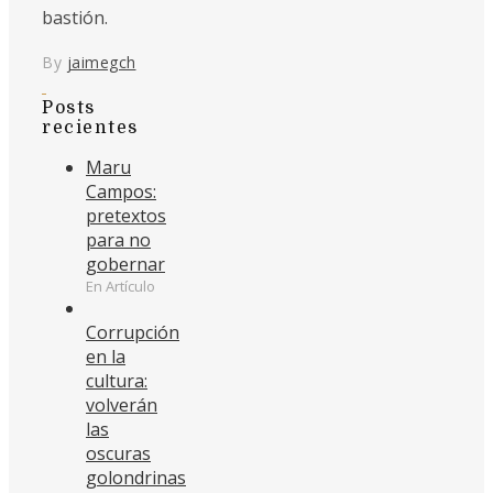
bastión.
By
jaimegch
Posts
recientes
Maru
Campos:
pretextos
para no
gobernar
En Artículo
Corrupción
en la
cultura:
volverán
las
oscuras
golondrinas