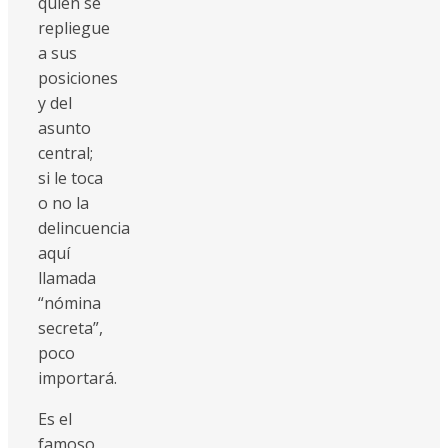
quién se
repliegue
a sus
posiciones
y del
asunto
central;
si le toca
o no la
delincuencia
aquí
llamada
“nómina
secreta”,
poco
importará.
Es el
famoso