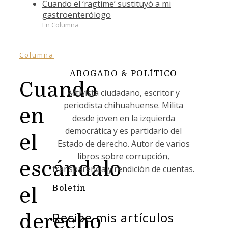
Cuando el ‘ragtime’ sustituyó a mi
gastroenterólogo
En Columna
Columna
ABOGADO & POLÍTICO
Cuando
Activista ciudadano, escritor y
periodista chihuahuense. Milita
en
desde joven en la izquierda
democrática y es partidario del
el
Estado de derecho. Autor de varios
libros sobre corrupción,
escándalo
transparencia y rendición de cuentas.
Boletín
el
Recibe mis artículos
derecho