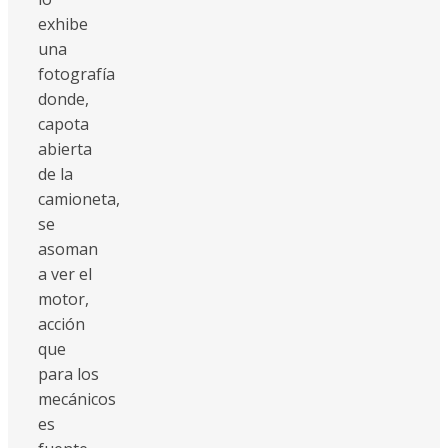
exhibe
una
fotografía
donde,
capota
abierta
de la
camioneta,
se
asoman
a ver el
motor,
acción
que
para los
mecánicos
es