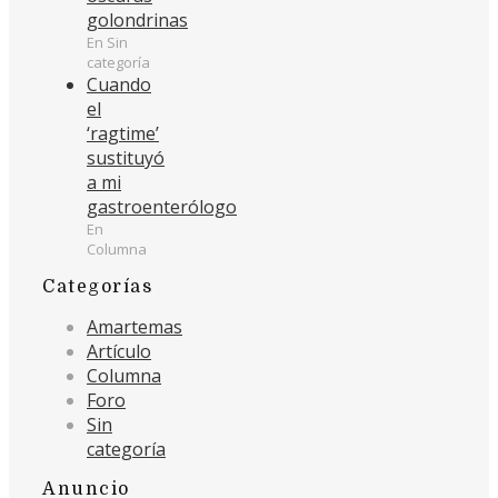
golondrinas
En Sin
categoría
Cuando
el
‘ragtime’
sustituyó
a mi
gastroenterólogo
En
Columna
Categorías
Amartemas
Artículo
Columna
Foro
Sin
categoría
Anuncio