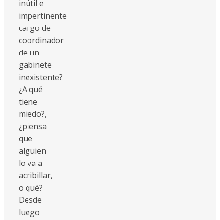
inútil e
impertinente
cargo de
coordinador
de un
gabinete
inexistente?
¿A qué
tiene
miedo?,
¿piensa
que
alguien
lo va a
acribillar,
o qué?
Desde
luego