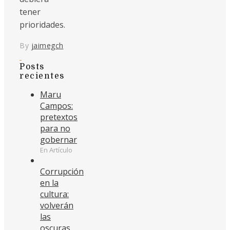
tener
prioridades.
By
jaimegch
Posts
recientes
Maru
Campos:
pretextos
para no
gobernar
En Artículo
Corrupción
en la
cultura:
volverán
las
oscuras