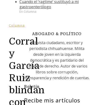
Cuando el ‘ragtime’ sustituyó a mi
gastroenterólogo
En Columna
Columna
ABOGADO & POLÍTICO
Corral
Activista ciudadano, escritor y
periodista chihuahuense. Milita
y
desde joven en la izquierda
democrática y es partidario del
García
Estado de derecho. Autor de varios
libros sobre corrupción,
Ruiz
transparencia y rendición de cuentas.
Boletín
blindan
Recibe mis artículos
con