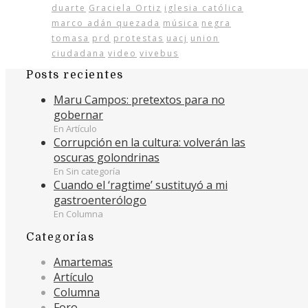
duarte
Graciela Ortiz
iglesia católica
marco adán quezada
música
negra
tomasa
prd
protestas
uacj
union
ciudadana
video
vivebus
Posts recientes
Maru Campos: pretextos para no
gobernar
En Artículo
Corrupción en la cultura: volverán las
oscuras golondrinas
En Sin categoría
Cuando el ‘ragtime’ sustituyó a mi
gastroenterólogo
En Columna
Categorías
Amartemas
Artículo
Columna
Foro