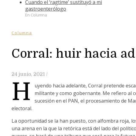
Cuando el ‘ragtime’ sustituyó a mi
gastroenterólogo
En Columna
Columna
Corral: huir hacia a
24 junio, 2021
/
H
uyendo hacia adelante, Corral pretende esca
militante y como gobernante. Me refiero al c
sucesión en el PAN, el procesamiento de Ma
electoral.
La oportunidad se la han puesto, con alfombra roja, l
una arena en la que la retórica está del lado del polític
querer, se hará de una tribuna que será para la futura