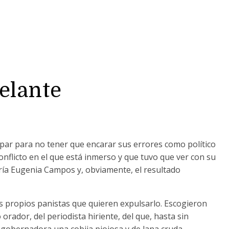
delante
par para no tener que encarar sus errores como político
onflicto en el que está inmerso y que tuvo que ver con su
ría Eugenia Campos y, obviamente, el resultado
os propios panistas que quieren expulsarlo. Escogieron
o orador, del periodista hiriente, del que, hasta sin
 gobernadora una cobija piojosa y de lana cruda.