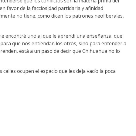
tenderse que los conflictos son la materia prima del
 en favor de la facciosidad partidaria y afinidad
ealmente no tiene, como dicen los patrones neoliberales,
e encontré uno al que le aprendí una enseñanza, que
ca para que nos entiendan los otros, sino para entender a
mprenden, está a un paso de decir que Chihuahua no lo
 calles ocupen el espacio que les deja vacío la poca