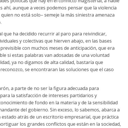
des políticas que hay en el conflicto magisterial, a nadie
s ahí, aunque a veces podemos pensar que la violencia
quien no está solo– semeje la más siniestra amenaza
.
 que ha decidido recurrir al paro para reivindicar,
viduales y colectivas que hierven abajo, en las bases
a previsible con muchos meses de anticipación, que era
iable si estas palabras van adosadas de una voluntad
idad, ya no digamos de alta calidad, bastaría que
o reconozco, se encontraran las soluciones que el caso
rón, a parte de no ser la figura adecuada para
ara la satisfacción de intereses partidarios y
onocimiento de fondo en la materia y de la sensibilidad
andante del gobierno. Sin exceso, lo sabemos, abarca a
estado atrás de un escritorio empresarial, que práctica
ortiguar los grandes conflictos que están en la sociedad,