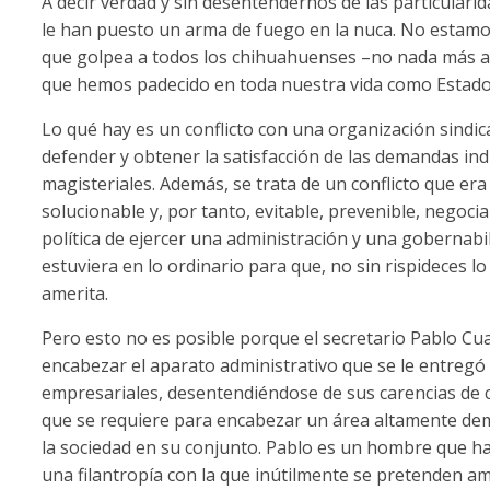
A decir verdad y sin desentendernos de las particularida
le han puesto un arma de fuego en la nuca. No estamo
que golpea a todos los chihuahuenses –no nada más a 
que hemos padecido en toda nuestra vida como Estado
Lo qué hay es un conflicto con una organización sindical
defender y obtener la satisfacción de las demandas indi
magisteriales. Además, se trata de un conflicto que er
solucionable y, por tanto, evitable, prevenible, negoc
política de ejercer una administración y una gobernabil
estuviera en lo ordinario para que, no sin rispideces l
amerita.
Pero esto no es posible porque el secretario Pablo Cua
encabezar el aparato administrativo que se le entregó p
empresariales, desentendiéndose de sus carencias de c
que se requiere para encabezar un área altamente dem
la sociedad en su conjunto. Pablo es un hombre que ha 
una filantropía con la que inútilmente se pretenden am