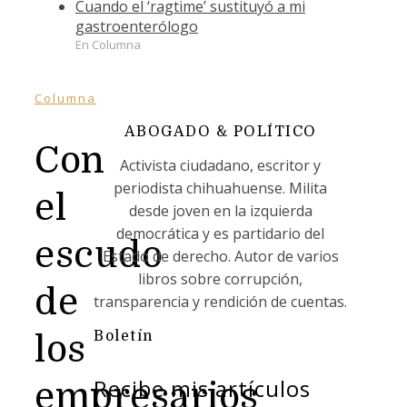
Cuando el ‘ragtime’ sustituyó a mi
gastroenterólogo
En Columna
Columna
ABOGADO & POLÍTICO
Con
Activista ciudadano, escritor y
periodista chihuahuense. Milita
el
desde joven en la izquierda
democrática y es partidario del
escudo
Estado de derecho. Autor de varios
libros sobre corrupción,
de
transparencia y rendición de cuentas.
Boletín
los
Recibe mis artículos
empresarios