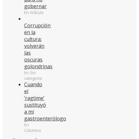
gobernar
En Artículo
Corrupción
en la
cultura:
volverán
las
oscuras
golondrinas
En Sin
categoría
Cuando
el
‘ragtime’
sustituyó
a mi
gastroenterólogo
En
Columna