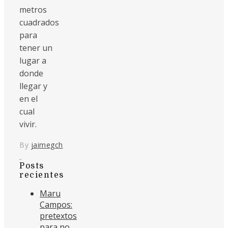
metros
cuadrados
para
tener un
lugar a
donde
llegar y
en el
cual
vivir.
By
jaimegch
Posts
recientes
Maru
Campos:
pretextos
para no