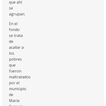
que ahí
se
agrupan.
En el
fondo
se trata
de
acallar a
los
pobres
que
fueron
maltratados
por el
municipio
de
María