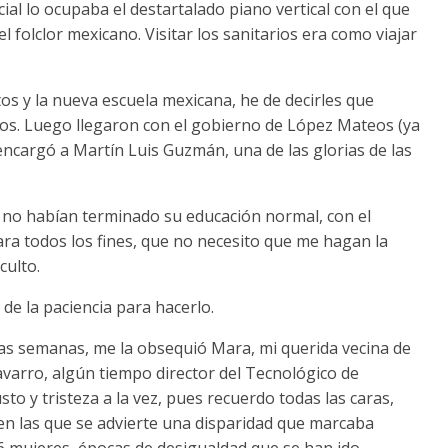
ial lo ocupaba el destartalado piano vertical con el que
folclor mexicano. Visitar los sanitarios era como viajar
itos y la nueva escuela mexicana, he de decirles que
ros. Luego llegaron con el gobierno de López Mateos (ya
encargó a Martín Luis Guzmán, una de las glorias de las
 no habían terminado su educación normal, con el
ra todos los fines, que no necesito que me hagan la
culto.
de la paciencia para hacerlo.
as semanas, me la obsequió Mara, mi querida vecina de
avarro, algún tiempo director del Tecnológico de
o y tristeza a la vez, pues recuerdo todas las caras,
n las que se advierte una disparidad que marcaba
6 mujeres, épocas de desigualdad que se han ido