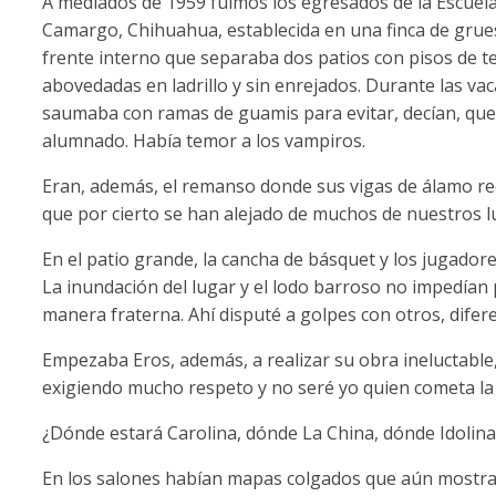
A mediados de 1959 fuimos los egresados de la Escuela
Camargo, Chihuahua, establecida en una finca de grue
frente interno que separaba dos patios con pisos de t
abovedadas en ladrillo y sin enrejados. Durante las vaca
saumaba con ramas de guamis para evitar, decían, que 
alumnado. Había temor a los vampiros.
Eran, además, el remanso donde sus vigas de álamo rec
que por cierto se han alejado de muchos de nuestros l
En el patio grande, la cancha de básquet y los jugado
La inundación del lugar y el lodo barroso no impedían pr
manera fraterna. Ahí disputé a golpes con otros, difer
Empezaba Eros, además, a realizar su obra ineluctabl
exigiendo mucho respeto y no seré yo quien cometa la fa
¿Dónde estará Carolina, dónde La China, dónde Idolina
En los salones habían mapas colgados que aún mostr