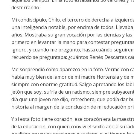
desterrando.
Mi condiscípulo, Chilo, el tercero de derecha a izquierd
una inteligencia notable, por encima de todos. Llevab
años. Mostraba su gran vocación por las ciencias y las 
primero en levantar la mano para contestar preguntas 
ignoro, y cuando me pregunto, hasta cuándo seguire
recuerdo se preguntaba: ¿cuántos Renés Descartes caen
Me sorprendió como aparezco en la foto. Verme con cab
habla muy bien del amor de mi madre Hortensia y de m
siempre con enorme gratitud. Salgo apretando los labios
jetón que soy, sufría de un racismo, siempre subyacen
día que una joven me dijo, retrechera, que podía dar 
historia al margen de la conclusión de mi educación pr
Y si esta foto tiene corazón, ese corazón era la maestr
de la educación, con quien conviví el sexto año a su lad
he dicho en varias ocasiones que tiene, si el tiempo 