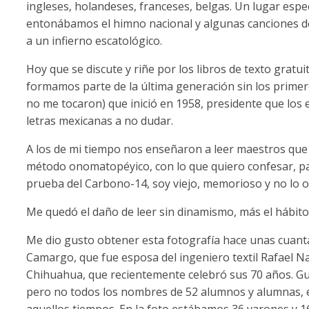
ingleses, holandeses, franceses, belgas. Un lugar espec
entonábamos el himno nacional y algunas canciones del 
a un infierno escatológico.
Hoy que se discute y riñe por los libros de texto gratu
formamos parte de la última generación sin los prime
no me tocaron) que inició en 1958, presidente que los 
letras mexicanas a no dudar.
A los de mi tiempo nos enseñaron a leer maestros que
método onomatopéyico, con lo que quiero confesar, pa
prueba del Carbono-14, soy viejo, memorioso y no lo o
Me quedó el daño de leer sin dinamismo, más el hábito 
Me dio gusto obtener esta fotografía hace unas cuant
Camargo, que fue esposa del ingeniero textil Rafael N
Chihuahua, que recientemente celebró sus 70 años. Gust
pero no todos los nombres de 52 alumnos y alumnas, e
aquellos tiempos. En la foto estábamos 36 varones y 1