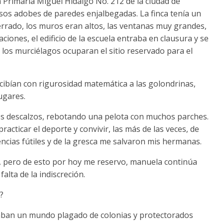
 Primaria Miguel Hidalgo No. 212 de la ciudad de
sos adobes de paredes enjalbegadas. La finca tenía un
errado, los muros eran altos, las ventanas muy grandes,
ciones, el edificio de la escuela entraba en clausura y se
los murciélagos ocuparan el sitio reservado para el
ibían con rigurosidad matemática a las golondrinas,
ugares.
res descalzos, rebotando una pelota con muchos parches.
acticar el deporte y convivir, las más de las veces, de
encias fútiles y de la gresca me salvaron mis hermanas.
e, pero de esto por hoy me reservo, manuela continúa
lta de la indiscreción.
?
aban un mundo plagado de colonias y protectorados