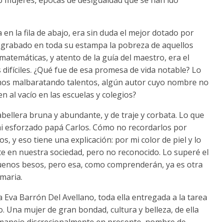
a en la fila de abajo, era sin duda el mejor dotado por
a grabado en toda su estampa la pobreza de aquellos
matemáticas, y atento de la guía del maestro, era el
difíciles. ¿Qué fue de esa promesa de vida notable? Lo
mos malbaratando talentos, algún autor cuyo nombre no
 al vacío en las escuelas y colegios?
ellera bruna y abundante, y de traje y corbata. Lo que
i esforzado papá Carlos. Cómo no recordarlos por
, y eso tiene una explicación: por mi color de piel y lo
te en nuestra sociedad, pero no reconocido. Lo superé el
buenos besos, pero esa, como comprenderán, ya es otra
imaria.
a Eva Barrón Del Avellano, toda ella entregada a la tarea
o. Una mujer de gran bondad, cultura y belleza, de ella
lo manejo discrecionalmente en presente, nombre de