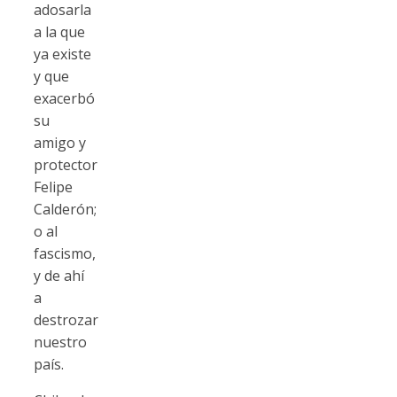
adosarla
a la que
ya existe
y que
exacerbó
su
amigo y
protector
Felipe
Calderón;
o al
fascismo,
y de ahí
a
destrozar
nuestro
país.