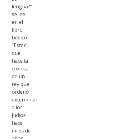
lengua?”
se lee
en el
libro
bíblico
“Ester”,
que
hace la
crónica
de un
rey que
ordenó
exterminar
a los
judíos
hace
miles de
años.