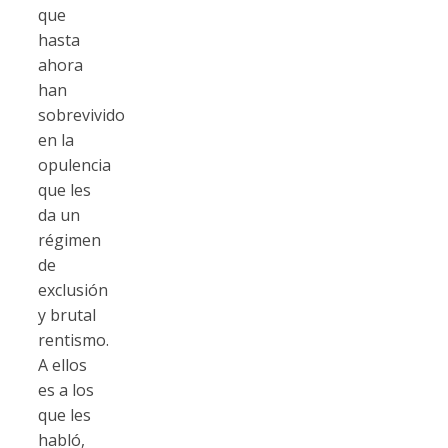
que
hasta
ahora
han
sobrevivido
en la
opulencia
que les
da un
régimen
de
exclusión
y brutal
rentismo.
A ellos
es a los
que les
habló,