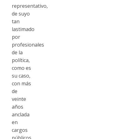
representativo,
de suyo
tan
lastimado
por
profesionales
de la
política,
como es
su caso,
con más
de
veinte
años
anclada
en
cargos
públicos