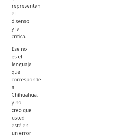
representan
el
disenso
y la
crítica.
Ese no
es el
lenguaje
que
corresponde
a
Chihuahua,
y no
creo que
usted
esté en
un error