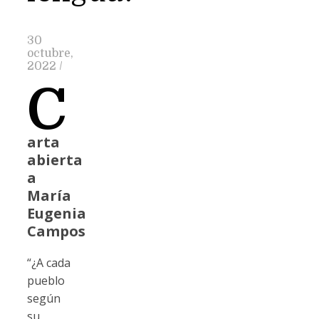
30
octubre,
2022
/
C
arta
abierta
a
María
Eugenia
Campos
“¿A cada
pueblo
según
su