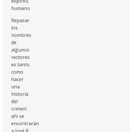
espíritu
humano.
Repasar
los
nombres
de
algunos
rectores
es tanto
como
hacer
una
historia
del
crimen:
ahí se
encontrarán
a José R.