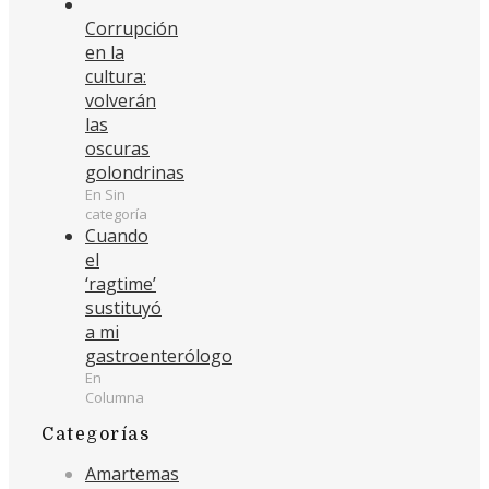
Corrupción
en la
cultura:
volverán
las
oscuras
golondrinas
En Sin
categoría
Cuando
el
‘ragtime’
sustituyó
a mi
gastroenterólogo
En
Columna
Categorías
Amartemas