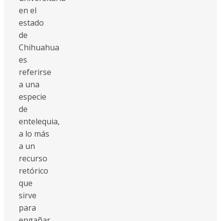
en el
estado
de
Chihuahua
es
referirse
a una
especie
de
entelequia,
a lo más
a un
recurso
retórico
que
sirve
para
engañar