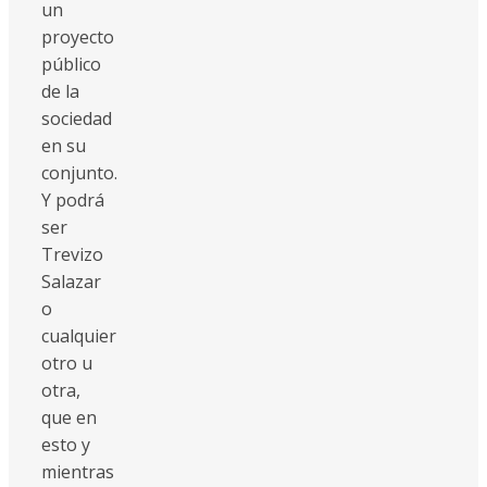
un
proyecto
público
de la
sociedad
en su
conjunto.
Y podrá
ser
Trevizo
Salazar
o
cualquier
otro u
otra,
que en
esto y
mientras