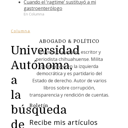
Cuando el ‘ragtime’ sustituyó a mi
gastroenterólogo
En Columna
Columna
ABOGADO & POLÍTICO
Universidad
Activista ciudadano, escritor y
periodista chihuahuense. Milita
Autónoma,
desde joven en la izquierda
democrática y es partidario del
a
Estado de derecho. Autor de varios
libros sobre corrupción,
la
transparencia y rendición de cuentas.
Boletín
búsqueda
Recibe mis artículos
de