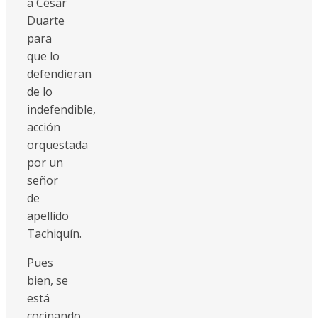
a César
Duarte
para
que lo
defendieran
de lo
indefendible,
acción
orquestada
por un
señor
de
apellido
Tachiquín.
Pues
bien, se
está
cocinando