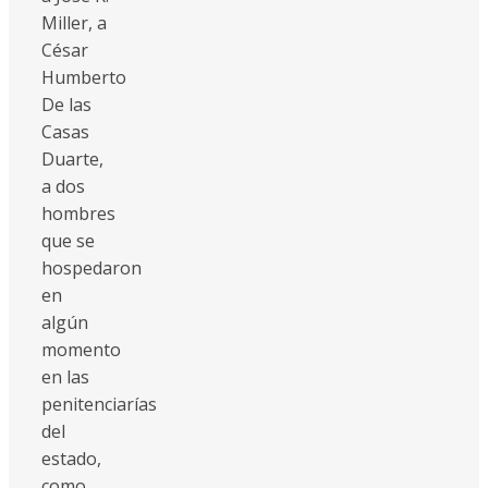
Miller, a
César
Humberto
De las
Casas
Duarte,
a dos
hombres
que se
hospedaron
en
algún
momento
en las
penitenciarías
del
estado,
como