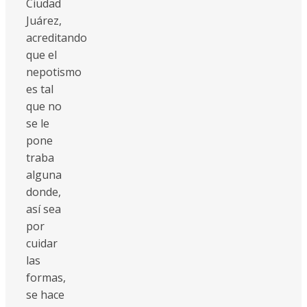
Ciudad
Juárez,
acreditando
que el
nepotismo
es tal
que no
se le
pone
traba
alguna
donde,
así sea
por
cuidar
las
formas,
se hace