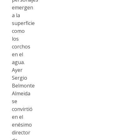
emergen
a la
superficie
como
los
corchos
en el
agua.
Ayer
Sergio
Belmonte
Almeida
se
convirtió
en el
enésimo
director