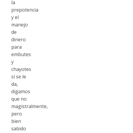
la
prepotencia
y el
manejo
de
dinero
para
embutes
y
chayotes
sí se le
da,
digamos
que no
magistralmente,
pero
bien
sabido