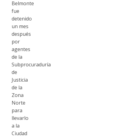
Belmonte
fue
detenido
un mes
después
por
agentes
de la
Subprocuraduría
de
Justicia
de la
Zona
Norte
para
llevarlo
a la
Ciudad