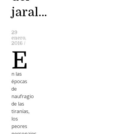
jaral…
29
enero,
2016
/
E
n las
épocas
de
naufragio
de las
tiranías,
los
peores
personajes