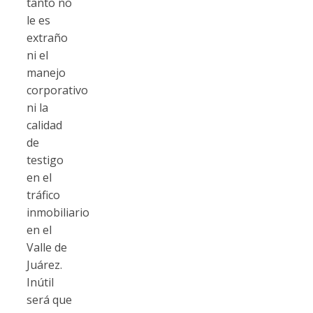
tanto no
le es
extraño
ni el
manejo
corporativo
ni la
calidad
de
testigo
en el
tráfico
inmobiliario
en el
Valle de
Juárez.
Inútil
será que