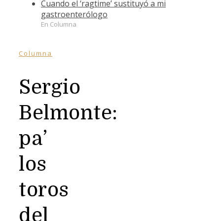
Cuando el ‘ragtime’ sustituyó a mi
gastroenterólogo
En Columna
Columna
Sergio
Belmonte:
pa’
los
toros
del