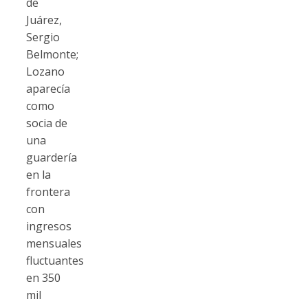
de
Juárez,
Sergio
Belmonte;
Lozano
aparecía
como
socia de
una
guardería
en la
frontera
con
ingresos
mensuales
fluctuantes
en 350
mil