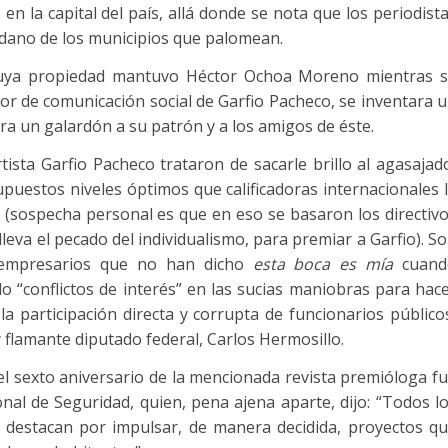
 en la capital del país, allá donde se nota que los periodist
adano de los municipios que palomean.
cuya propiedad mantuvo Héctor Ochoa Moreno mientras 
or de comunicación social de Garfio Pacheco, se inventara 
a un galardón a su patrón y a los amigos de éste.
tista Garfio Pacheco trataron de sacarle brillo al agasajad
upuestos niveles óptimos que calificadoras internacionales 
(sospecha personal es que en eso se basaron los directiv
leva el pecado del individualismo, para premiar a Garfio). S
empresarios que no han dicho
esta boca es mía
cuand
do “conflictos de interés” en las sucias maniobras para hac
participación directa y corrupta de funcionarios público
 flamante diputado federal, Carlos Hermosillo.
el sexto aniversario de la mencionada revista premióloga f
al de Seguridad, quien, pena ajena aparte, dijo: “Todos l
 destacan por impulsar, de manera decidida, proyectos q