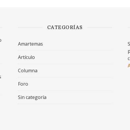
CATEGORÍAS
o
Amartemas
S
p
Artículo
c
Columna
s
Foro
Sin categoría