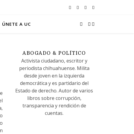
ÚNETE A UC
ABOGADO & POLÍTICO
Activista ciudadano, escritor y
periodista chihuahuense. Milita
desde joven en la izquierda
democrática y es partidario del
Estado de derecho. Autor de varios
de
libros sobre corrupción,
el
transparencia y rendición de
a,
cuentas.
co
io
ón