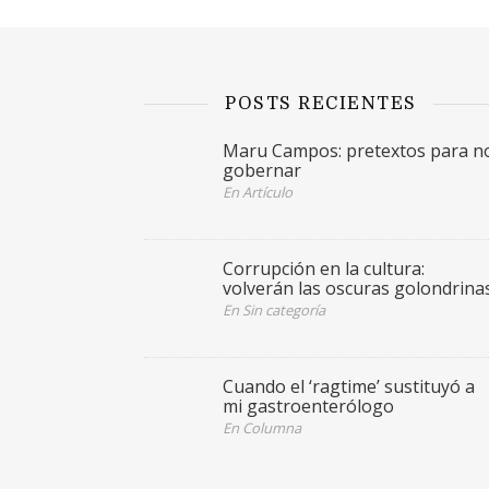
POSTS RECIENTES
Maru Campos: pretextos para n
gobernar
En Artículo
Corrupción en la cultura:
volverán las oscuras golondrina
En Sin categoría
Cuando el ‘ragtime’ sustituyó a
mi gastroenterólogo
En Columna