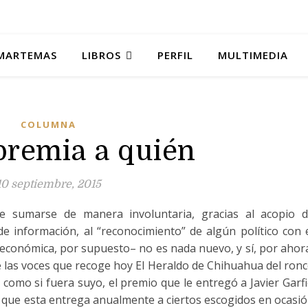
MARTEMAS
LIBROS
PERFIL
MULTIMEDIA
COLUMNA
premia a quién
10 septiembre, 2015
e sumarse de manera involuntaria, gracias al acopio 
e información, al “reconocimiento” de algún político con 
–económica, por supuesto– no es nada nuevo, y sí, por ahor
de las voces que recoge hoy El Heraldo de Chihuahua del ron
como si fuera suyo, el premio que le entregó a Javier Garf
 que esta entrega anualmente a ciertos escogidos en ocasi