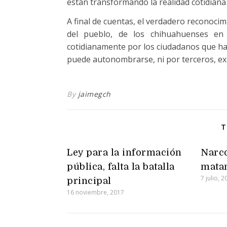
están transformando la realidad cotidiana
A final de cuentas, el verdadero reconocim
del pueblo, de los chihuahuenses en
cotidianamente por los ciudadanos que ha
puede autonombrarse, ni por terceros, exi
By
jaimegch
T
Ley para la información
Narco
pública, falta la batalla
matan
7 julio, 
principal
16 noviembre, 2017