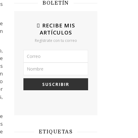
BOLETÍN
as
se
RECIBE MIS
un
ARTÍCULOS
Regístrate con tu correo
o,
le
os
on
o
er
s,
ue
os
ue
ETIQUETAS