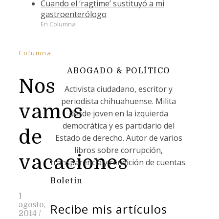
Cuando el ‘ragtime’ sustituyó a mi
gastroenterólogo
En Columna
Columna
ABOGADO & POLÍTICO
Nos
Activista ciudadano, escritor y
periodista chihuahuense. Milita
vamos
desde joven en la izquierda
democrática y es partidario del
de
Estado de derecho. Autor de varios
libros sobre corrupción,
vacaciones
transparencia y rendición de cuentas.
Boletín
1
agosto,
Recibe mis artículos
2014
/