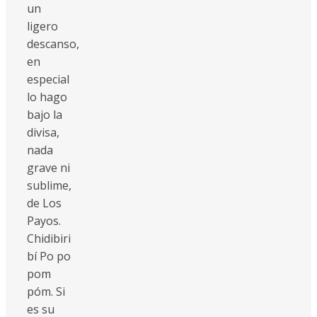
un
ligero
descanso,
en
especial
lo hago
bajo la
divisa,
nada
grave ni
sublime,
de Los
Payos.
Chidibiri
bí Po po
pom
póm. Si
es su