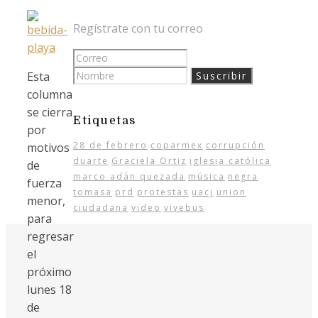
Regístrate con tu correo
Esta
columna
se cierra
Etiquetas
por
28 de febrero
coparmex
corrupción
motivos
duarte
Graciela Ortiz
iglesia católica
de
marco adán quezada
música
negra
fuerza
tomasa
prd
protestas
uacj
union
menor,
ciudadana
video
vivebus
para
regresar
el
próximo
lunes 18
de