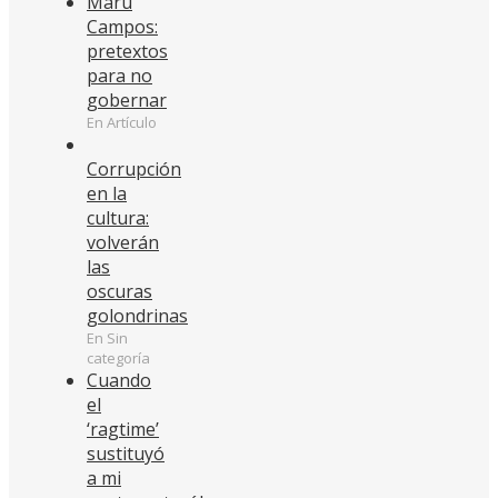
Maru
Campos:
pretextos
para no
gobernar
En Artículo
Corrupción
en la
cultura:
volverán
las
oscuras
golondrinas
En Sin
categoría
Cuando
el
‘ragtime’
sustituyó
a mi