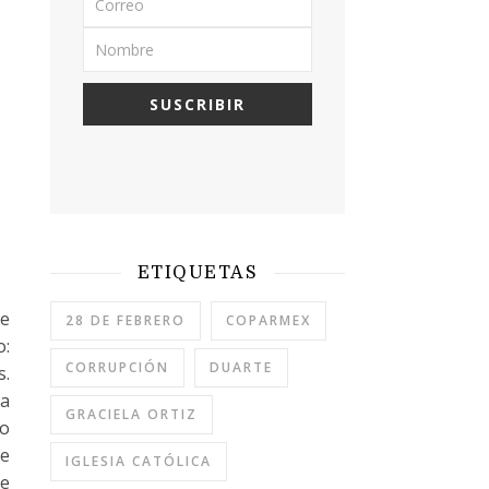
ETIQUETAS
de
28 DE FEBRERO
COPARMEX
o:
CORRUPCIÓN
DUARTE
s.
la
GRACIELA ORTIZ
do
se
IGLESIA CATÓLICA
se