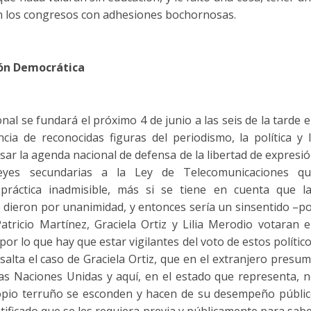
en los congresos con adhesiones bochornosas.
ión Democrática
nal se fundará el próximo 4 de junio a las seis de la tarde 
ia de reconocidas figuras del periodismo, la política y 
lsar la agenda nacional de defensa de la libertad de expresi
eyes secundarias a la Ley de Telecomunicaciones q
, práctica inadmisible, más si se tiene en cuenta que l
e dieron por unanimidad, y entonces sería un sinsentido –p
ricio Martínez, Graciela Ortiz y Lilia Merodio votaran 
r lo que hay que estar vigilantes del voto de estos polític
alta el caso de Graciela Ortiz, que en el extranjero presu
as Naciones Unidas y aquí, en el estado que representa, 
pio terruño se esconden y hacen de su desempeño públi