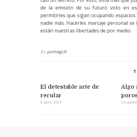
casi un secreto. Por esto, está más que ju
de la emisión de su futuro voto en es
permitirles que sigan ocupando espacios 
nadie más. Hacerles marcaje personal se 
están nuestras libertades de por medio.
By
jaimegch
T
El detestable arte de
Algo 
recular
poro
6 abril, 2017
14 septi