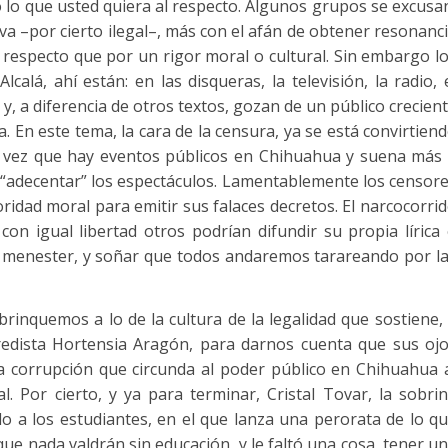
 lo que usted quiera al respecto. Algunos grupos se excusa
iva –por cierto ilegal–, más con el afán de obtener resonanc
l respecto que por un rigor moral o cultural. Sin embargo l
lcalá, ahí están: en las disqueras, la televisión, la radio, 
nas y, a diferencia de otros textos, gozan de un público crecien
. En este tema, la cara de la censura, ya se está convirtien
 vez que hay eventos públicos en Chihuahua y suena más
 “adecentar” los espectáculos. Lamentablemente los censor
idad moral para emitir sus falaces decretos. El narcocorri
con igual libertad otros podrían difundir su propia lírica
 es menester, y soñar que todos andaremos tarareando por l
rinquemos a lo de la cultura de la legalidad que sostiene,
rredista Hortensia Aragón, para darnos cuenta que sus oj
la corrupción que circunda al poder público en Chihuahua 
 Por cierto, y ya para terminar, Cristal Tovar, la sobri
 a los estudiantes, en el que lanza una perorata de lo q
que nada valdrán sin educación, y le faltó una cosa, tener u