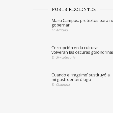
POSTS RECIENTES
Maru Campos: pretextos para n
gobernar
En Artículo
Corrupción en la cultura:
volverán las oscuras golondrina
En Sin categoría
Cuando el ‘ragtime’ sustituyó a
mi gastroenterólogo
En Columna