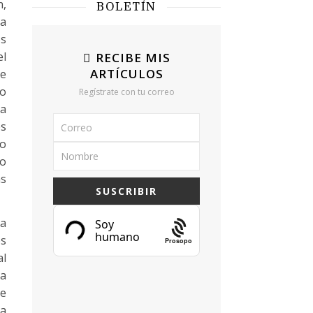
n,
BOLETÍN
ia
os
el
RECIBE MIS
ARTÍCULOS
te
do
Regístrate con tu correo
 a
es
do
 o
as
 a
os
Prosopo
al
na
ue
na