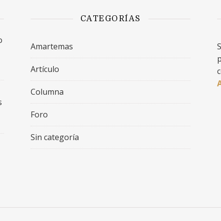
CATEGORÍAS
o
Amartemas
S
p
Artículo
c
Columna
s
Foro
Sin categoría