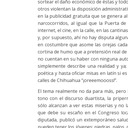
sortear el daño económico de éstas y todo
otros violentan la disposición administrat
en la publicidad gratuita que se genera a
narcocorridos, al igual que la Puerta de A
internet, el cine, en la calle, en las canti
y, por supuesto, ahí no hay disputa alguna
en costumbre que asome las orejas cada
cortina de humo que a pretensión real de
no cuentan en su haber con ninguna autor
simplemente describe una realidad y ya; 
poética y hasta oficiar misas en latín si
calles de Chihuahua “¡oreeemoooss!”.
El tema realmente no da para más, pero b
tono con el discurso duartista, la pripe
sólo alcanzan a ver estas miserias y no 
que debe su escaño en el Congreso local.
diputada, publicó un extemporáneo saludo
pueden tener los jóvenes: piedras, palos, 