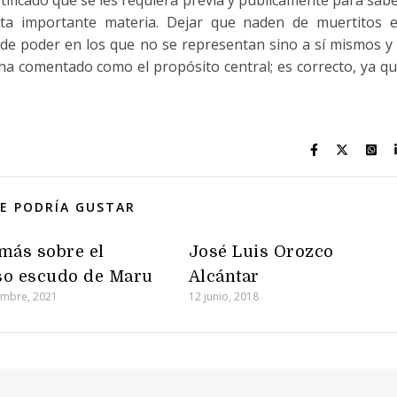
stificado que se les requiera previa y públicamente para sab
ta importante materia. Dejar que naden de muertitos 
de poder en los que no se representan sino a sí mismos y
ha comentado como el propósito central; es correcto, ya q
E PODRÍA GUSTAR
más sobre el
José Luis Orozco
so escudo de Maru
Alcántar
embre, 2021
12 junio, 2018