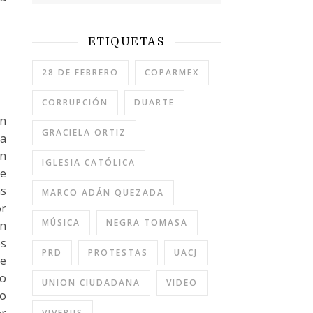
ETIQUETAS
28 DE FEBRERO
COPARMEX
CORRUPCIÓN
DUARTE
en
GRACIELA ORTIZ
la
ón
IGLESIA CATÓLICA
ue
as
MARCO ADÁN QUEZADA
or
MÚSICA
NEGRA TOMASA
en
os
PRD
PROTESTAS
UACJ
me
no
UNION CIUDADANA
VIDEO
co
VIVEBUS