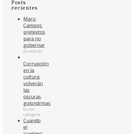
Posts
recientes
Maru
Campos:
pretextos
para no
gobernar
En Artículo
Corrupción
en la
cultura:
volverán
las
oscuras
golondrinas
En Sin
categoría
Cuando
el
‘ragtime’