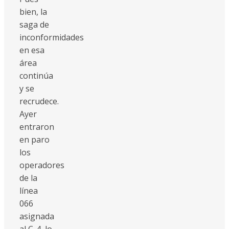
bien, la
saga de
inconformidades
en esa
área
continúa
y se
recrudece.
Ayer
entraron
en paro
los
operadores
de la
línea
066
asignada
al C-4, lo