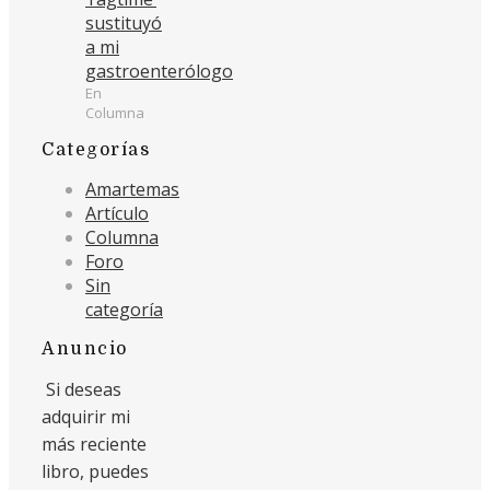
sustituyó
a mi
gastroenterólogo
En
Columna
Categorías
Amartemas
Artículo
Columna
Foro
Sin
categoría
Anuncio
Si deseas
adquirir mi
más reciente
libro, puedes