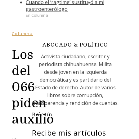
Cuando el ‘ragtime’ sustituyó a mi
gastroenterólogo
En Columna
Columna
ABOGADO & POLÍTICO
Los
Activista ciudadano, escritor y
periodista chihuahuense. Milita
del
desde joven en la izquierda
democrática y es partidario del
066
Estado de derecho. Autor de varios
libros sobre corrupción,
piden
transparencia y rendición de cuentas.
Boletín
auxilio
Recibe mis artículos