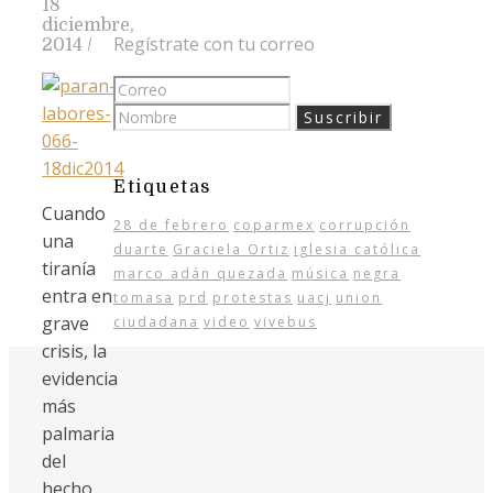
18
diciembre,
Regístrate con tu correo
2014
/
Etiquetas
Cuando
28 de febrero
coparmex
corrupción
una
duarte
Graciela Ortiz
iglesia católica
tiranía
marco adán quezada
música
negra
entra en
tomasa
prd
protestas
uacj
union
grave
ciudadana
video
vivebus
crisis, la
evidencia
más
palmaria
del
hecho