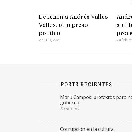
T
Detienen a Andrés Valles
André
Valles, otro preso
su li
político
proc
22 julio, 2021
24 febre
POSTS RECIENTES
Maru Campos: pretextos para n
gobernar
En Artículo
Corrupción en la cultura: