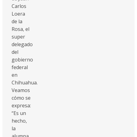
Carlos
Loera
de la
Rosa, el
super
delegado
del
gobierno
federal
en
Chihuahua.
Veamos
cómo se
expresa:
“Es un
hecho,
la
alumna