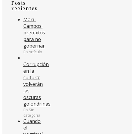
Posts
recientes
Maru
Campos:
pretextos
para no
gobernar
En Artículo
Corrupción
en la
cultura:
volverán
las
oscuras
golondrinas
En Sin
categoría
Cuando
el