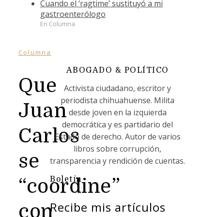
Cuando el ‘ragtime’ sustituyó a mi
gastroenterólogo
En Columna
Columna
ABOGADO & POLÍTICO
Que
Activista ciudadano, escritor y
periodista chihuahuense. Milita
Juan
desde joven en la izquierda
democrática y es partidario del
Carlos
Estado de derecho. Autor de varios
libros sobre corrupción,
se
transparencia y rendición de cuentas.
Boletín
“coordine”
Recibe mis artículos
con