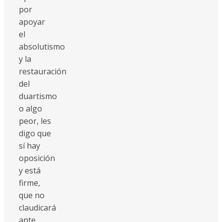
por
apoyar
el
absolutismo
y la
restauración
del
duartismo
o algo
peor, les
digo que
sí hay
oposición
y está
firme,
que no
claudicará
ante