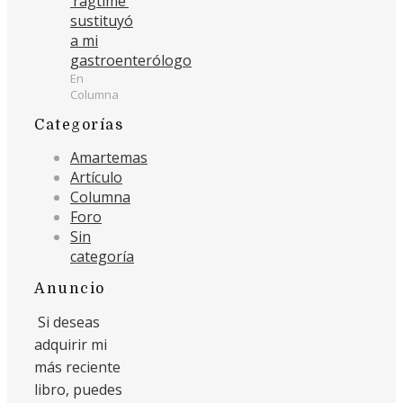
‘ragtime’
sustituyó
a mi
gastroenterólogo
En
Columna
Categorías
Amartemas
Artículo
Columna
Foro
Sin
categoría
Anuncio
Si deseas
adquirir mi
más reciente
libro, puedes