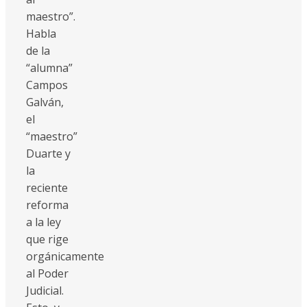
maestro”.
Habla
de la
“alumna”
Campos
Galván,
el
“maestro”
Duarte y
la
reciente
reforma
a la ley
que rige
orgánicamente
al Poder
Judicial.