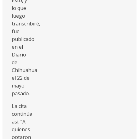
Esto, y
lo que
luego
transcribiré,
fue
publicado
en el
Diario
de
Chihuahua
el 22 de
mayo
pasado.
La cita
continúa
así: “A
quienes
optaron