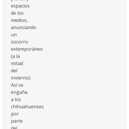
espacios
de los
medios,
anunciando
un
socorro
extemporáneo
(a la
mitad
del
invierno).
Así se
engaña
a los
chihuahuenses
por
parte
del