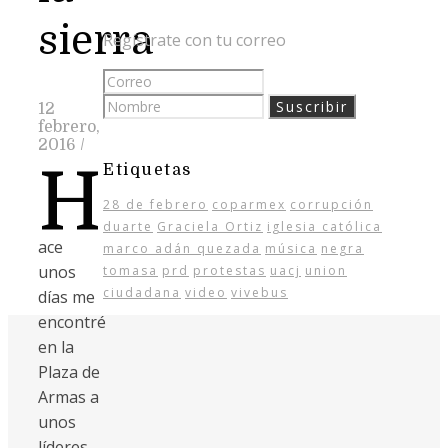
sierra
Regístrate con tu correo
12
febrero,
2016
/
H
Etiquetas
28 de febrero
coparmex
corrupción
duarte
Graciela Ortiz
iglesia católica
ace
marco adán quezada
música
negra
unos
tomasa
prd
protestas
uacj
union
ciudadana
video
vivebus
días me
encontré
en la
Plaza de
Armas a
unos
líderes