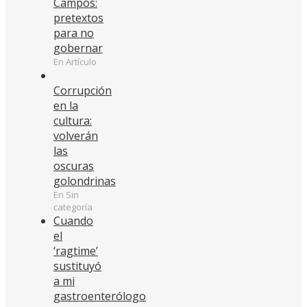
Campos:
pretextos
para no
gobernar
En Artículo
Corrupción
en la
cultura:
volverán
las
oscuras
golondrinas
En Sin
categoría
Cuando
el
‘ragtime’
sustituyó
a mi
gastroenterólogo