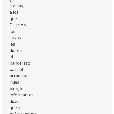
cobijas,
a los
que
Duarte y
los
suyos
les
dieron
el
banderazo
para el
arranque.
Pues
bien, los
informantes
dicen
que a
prácticamente