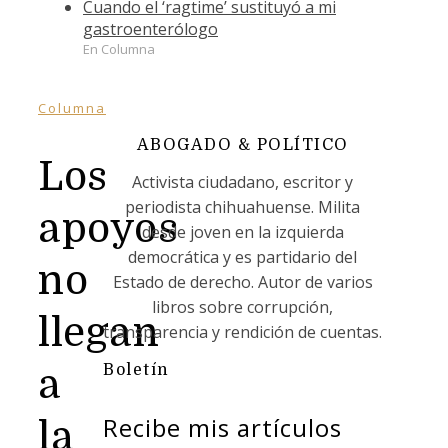
Cuando el ‘ragtime’ sustituyó a mi
gastroenterólogo
En Columna
Columna
ABOGADO & POLÍTICO
Los
Activista ciudadano, escritor y
periodista chihuahuense. Milita
apoyos
desde joven en la izquierda
democrática y es partidario del
no
Estado de derecho. Autor de varios
libros sobre corrupción,
llegan
transparencia y rendición de cuentas.
Boletín
a
Recibe mis artículos
la