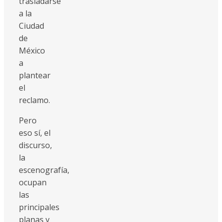
trasladarse
a la
Ciudad
de
México
a
plantear
el
reclamo.
Pero
eso sí, el
discurso,
la
escenografía,
ocupan
las
principales
planas y