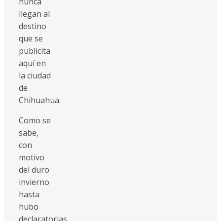
nunca
llegan al
destino
que se
publicita
aquí en
la ciudad
de
Chihuahua.
Como se
sabe,
con
motivo
del duro
invierno
hasta
hubo
declaratorias