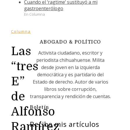
Cuando el ‘ragtime’ sustituyó a mi
gastroenterólogo
En Columna
Columna
ABOGADO & POLÍTICO
Las
Activista ciudadano, escritor y
periodista chihuahuense. Milita
“tres
desde joven en la izquierda
democrática y es partidario del
E”
Estado de derecho. Autor de varios
libros sobre corrupción,
de
transparencia y rendición de cuentas.
Boletín
Alfonso
Recibe mis artículos
Ramírez