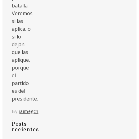
batalla.
Veremos
si las
aplica, o
si lo
dejan
que las
aplique,
porque
el
partido
es del
presidente.
By
jaimegch
Posts
recientes