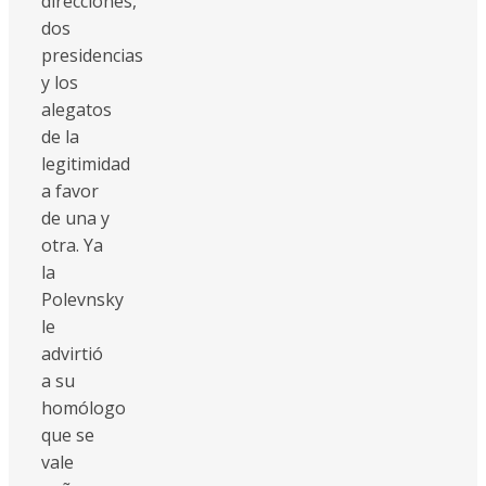
direcciones,
dos
presidencias
y los
alegatos
de la
legitimidad
a favor
de una y
otra. Ya
la
Polevnsky
le
advirtió
a su
homólogo
que se
vale