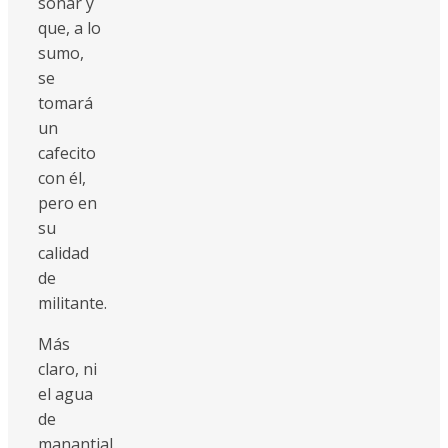
soñar y
que, a lo
sumo,
se
tomará
un
cafecito
con él,
pero en
su
calidad
de
militante.
Más
claro, ni
el agua
de
manantial.