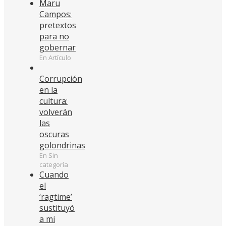
Maru
Campos:
pretextos
para no
gobernar
En Artículo
Corrupción
en la
cultura:
volverán
las
oscuras
golondrinas
En Sin
categoría
Cuando
el
‘ragtime’
sustituyó
a mi