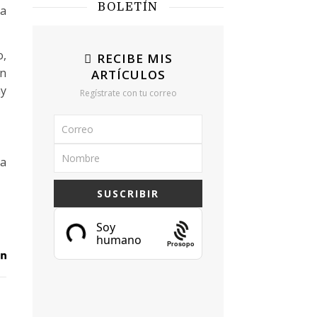
BOLETÍN
la
o,
RECIBE MIS
en
ARTÍCULOS
ay
Regístrate con tu correo
ha
Prosopo