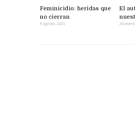
Feminicidio: heridas que
El au
no cierran
nuest
9 agosto, 2023
26 enero