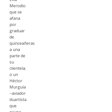
Merodio
que se
afana
por
graduar
de
quinceañeras
a una
parte de
su
clientela;
o un
Héctor
Murguía
–aviador
duartista
que
ocupa