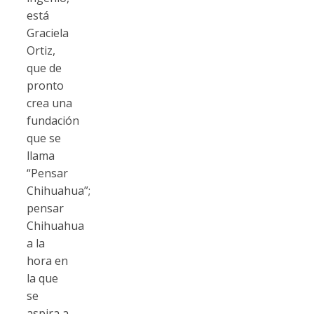
está
Graciela
Ortiz,
que de
pronto
crea una
fundación
que se
llama
“Pensar
Chihuahua”;
pensar
Chihuahua
a la
hora en
la que
se
aspira a