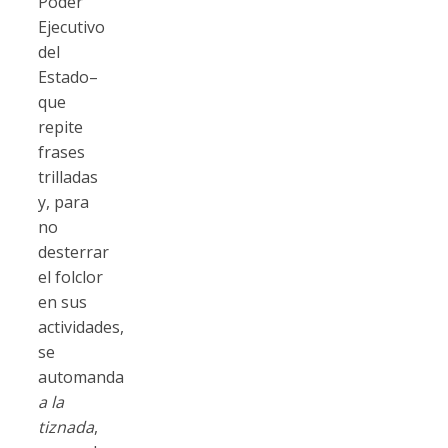
Poder
Ejecutivo
del
Estado–
que
repite
frases
trilladas
y, para
no
desterrar
el folclor
en sus
actividades,
se
automanda
a la
tiznada
,