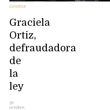
Columna
Graciela
Ortiz,
defraudadora
de
la
ley
19
octubre,