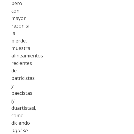
pero
con
mayor
razón si
la
pierde,
muestra
alineamientos
recientes
de
patricistas
y
baecistas
¡y
duartistas!,
como
diciendo
aquí se