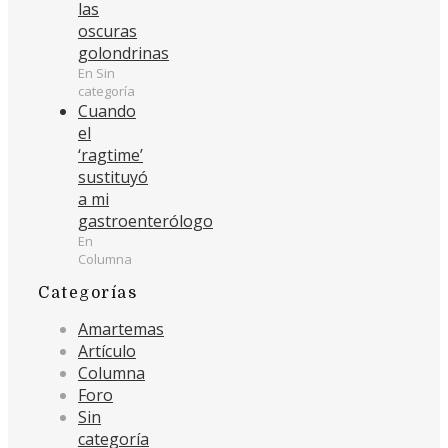
las
oscuras
golondrinas
En Sin
categoría
Cuando
el
‘ragtime’
sustituyó
a mi
gastroenterólogo
En
Columna
Categorías
Amartemas
Artículo
Columna
Foro
Sin
categoría