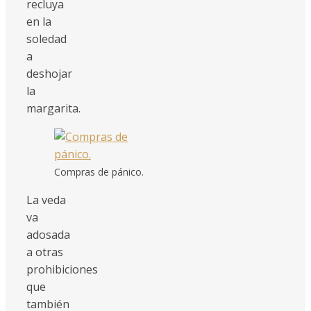
recluya
en la
soledad
a
deshojar
la
margarita.
Compras de pánico.
La veda
va
adosada
a otras
prohibiciones
que
también