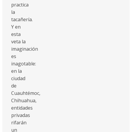
practica
la
tacañería.
Y en
esta
veta la
imaginación
es
inagotable:
en la
ciudad
de
Cuauhtémoc,
Chihuahua,
entidades
privadas
rifarán
un