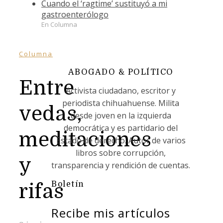
Cuando el ‘ragtime’ sustituyó a mi
gastroenterólogo
En Columna
Columna
ABOGADO & POLÍTICO
Entre
Activista ciudadano, escritor y
periodista chihuahuense. Milita
vedas,
desde joven en la izquierda
democrática y es partidario del
meditaciones
Estado de derecho. Autor de varios
libros sobre corrupción,
y
transparencia y rendición de cuentas.
Boletín
rifas
Recibe mis artículos