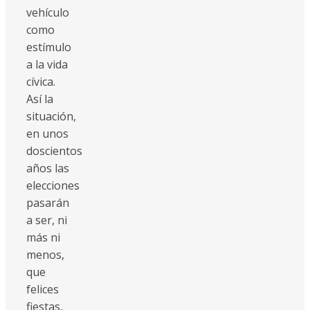
vehículo
como
estímulo
a la vida
cívica.
Así la
situación,
en unos
doscientos
años las
elecciones
pasarán
a ser, ni
más ni
menos,
que
felices
fiestas,