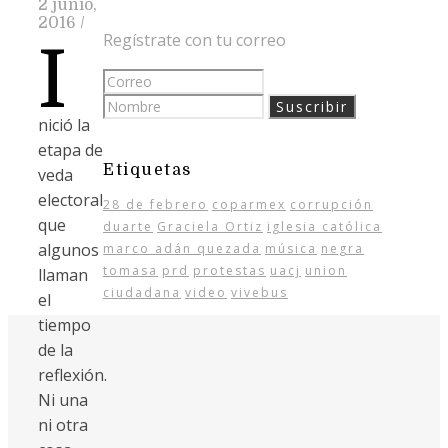
2 junio,
2016
/
Regístrate con tu correo
I
nició la
etapa de
Etiquetas
veda
electoral
28 de febrero
coparmex
corrupción
que
duarte
Graciela Ortiz
iglesia católica
algunos
marco adán quezada
música
negra
tomasa
prd
protestas
uacj
union
llaman
ciudadana
video
vivebus
el
tiempo
de la
reflexión.
Ni una
ni otra