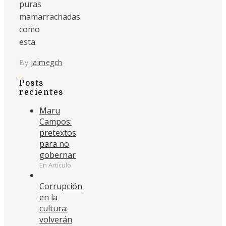
puras
mamarrachadas
como
esta.
By
jaimegch
Posts
recientes
Maru
Campos:
pretextos
para no
gobernar
En Artículo
Corrupción
en la
cultura:
volverán