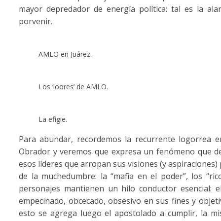
mayor depredador de energía política: tal es la 
porvenir.
AMLO en Juárez.
Los ‘loores’ de AMLO.
La efigie.
Para abundar, recordemos la recurrente logorrea en
Obrador y veremos que expresa un fenómeno que de c
esos líderes que arropan sus visiones (y aspiraciones) 
de la muchedumbre: la “mafia en el poder”, los “ric
personajes mantienen un hilo conductor esencial: el
empecinado, obcecado, obsesivo en sus fines y objetiv
esto se agrega luego el apostolado a cumplir, la m