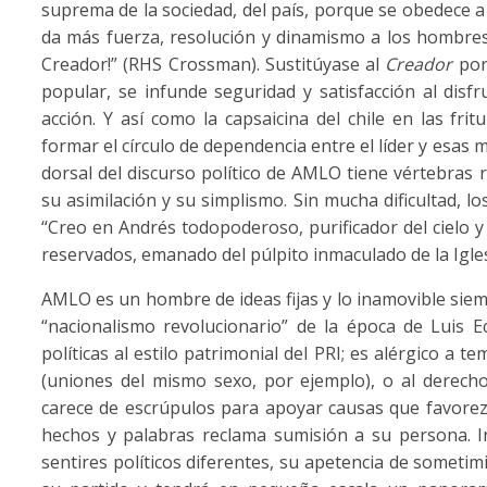
suprema de la sociedad, del país, porque se obedece a
da más fuerza, resolución y dinamismo a los hombres
Creador!” (RHS Crossman). Sustitúyase al
Creador
por 
popular, se infunde seguridad y satisfacción al disf
acción. Y así como la capsaicina del chile en las fr
formar el círculo de dependencia entre el líder y esas
dorsal del discurso político de AMLO tiene vértebras re
su asimilación y su simplismo. Sin mucha dificultad, 
“Creo en Andrés todopoderoso, purificador del cielo y 
reservados, emanado del púlpito inmaculado de la Igl
AMLO es un hombre de ideas fijas y lo inamovible siem
“nacionalismo revolucionario” de la época de Luis Ech
políticas al estilo patrimonial del PRI; es alérgico a t
(uniones del mismo sexo, por ejemplo), o al derecho 
carece de escrúpulos para apoyar causas que favorez
hechos y palabras reclama sumisión a su persona. 
sentires políticos diferentes, su apetencia de someti