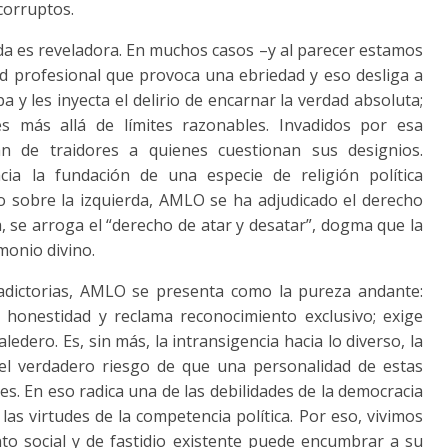
corruptos.
da es reveladora. En muchos casos –y al parecer estamos
 profesional que provoca una ebriedad y eso desliga a
a y les inyecta el delirio de encarnar la verdad absoluta;
s más allá de límites razonables. Invadidos por esa
an de traidores a quienes cuestionan sus designios.
ia la fundación de una especie de religión política
o sobre la izquierda, AMLO se ha adjudicado el derecho
a, se arroga el “derecho de atar y desatar”, dogma que la
monio divino.
adictorias, AMLO se presenta como la pureza andante:
 honestidad y reclama reconocimiento exclusivo; exige
edero. Es, sin más, la intransigencia hacia lo diverso, la
ra el verdadero riesgo de que una personalidad de estas
les. En eso radica una de las debilidades de la democracia
 las virtudes de la competencia política. Por eso, vivimos
o social y de fastidio existente puede encumbrar a su