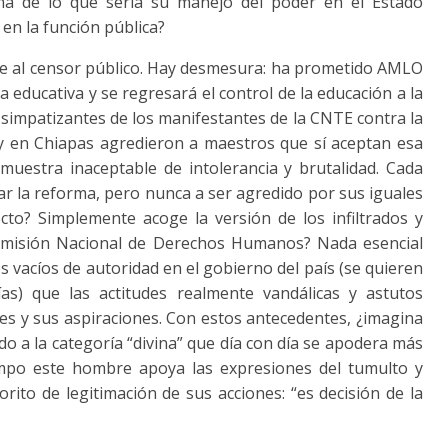
a de lo que sería su manejo del poder en el Estado
 en la función pública?
rre al censor público. Hay desmesura: ha prometido AMLO
 educativa y se regresará el control de la educación a la
simpatizantes de los manifestantes de la CNTE contra la
y en Chiapas agredieron a maestros que sí aceptan esa
muestra inaceptable de intolerancia y brutalidad. Cada
ar la reforma, pero nunca a ser agredido por sus iguales
ecto? Simplemente acoge la versión de los infiltrados y
Comisión Nacional de Derechos Humanos? Nada esencial
 vacíos de autoridad en el gobierno del país (se quieren
ías) que las actitudes realmente vandálicas y astutos
s y sus aspiraciones. Con estos antecedentes, ¿imagina
o a la categoría “divina” que día con día se apodera más
po este hombre apoya las expresiones del tumulto y
rito de legitimación de sus acciones: “es decisión de la