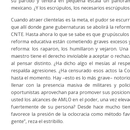
su partido y tendrá en pequeña escala un panoram
mexicano. ¿Y los escrúpulos, los necesarios escrúpulos
Cuando atraer clientelas es la meta, el pudor se escu
que allí donde gane gubernaturas se abolirá la reforma
CNTE. Hasta ahora lo que se sabe es que grupúsculos 
reforma educativa están cometiendo graves excesos 
reforma: los raparon, los humillaron y vejaron. Una 
maestro tiene el derecho inviolable a aceptar o rechaz
al pensar distinto. ¿Ha dicho algo el mesías al resp
respalda agresiones. ¿Ha censurado esos actos la 
hasta el momento. Hay –esto es lo más grave– notorios
llenar con la presencia masiva de militares y polic
oportunistas aprovechan para promover sus posicione
usted los alcances de AMLO en el poder, una vez elevad
fuertemente de su persona? Desde hace mucho tiem
favorece la presión de la oclocracia como método favo
gente”, reza el estribillo.