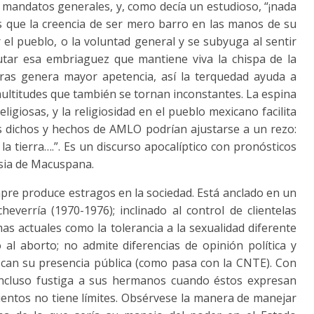
 mandatos generales, y, como decía un estudioso, “¡nada
 que la creencia de ser mero barro en las manos de su
el pueblo, o la voluntad general y se subyuga al sentir
rutar esa embriaguez que mantiene viva la chispa de la
ituras genera mayor apetencia, así la terquedad ayuda a
 multitudes que también se tornan inconstantes. La espina
ligiosas, y la religiosidad en el pueblo mexicano facilita
los dichos y hechos de AMLO podrían ajustarse a un rezo:
la tierra….”. Es un discurso apocalíptico con pronósticos
esia de Macuspana.
pre produce estragos en la sociedad. Está anclado en un
everría (1970-1976); inclinado al control de clientelas
emas actuales como la tolerancia a la sexualidad diferente
al aborto; no admite diferencias de opinión política y
can su presencia pública (como pasa con la CNTE). Con
Incluso fustiga a sus hermanos cuando éstos expresan
mientos no tiene límites. Obsérvese la manera de manejar