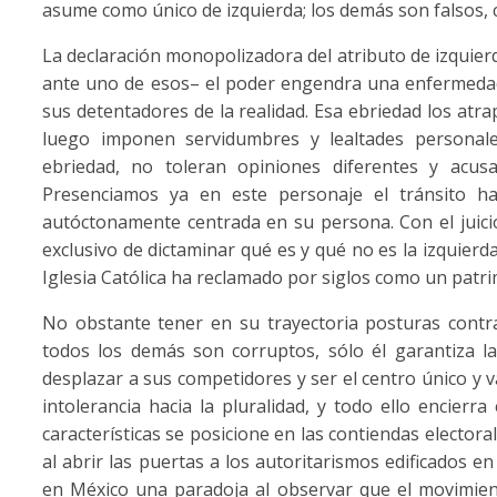
asume como único de izquierda; los demás son falsos, 
La declaración monopolizadora del atributo de izquier
ante uno de esos– el poder engendra una enfermedad
sus detentadores de la realidad. Esa ebriedad los atrap
luego imponen servidumbres y lealtades personale
ebriedad, no toleran opiniones diferentes y acus
Presenciamos ya en este personaje el tránsito hac
autóctonamente centrada en su persona. Con el juici
exclusivo de dictaminar qué es y qué no es la izquierd
Iglesia Católica ha reclamado por siglos como un patri
No obstante tener en su trayectoria posturas contr
todos los demás son corruptos, sólo él garantiza la
desplazar a sus competidores y ser el centro único y val
intolerancia hacia la pluralidad, y todo ello encier
características se posicione en las contiendas electora
al abrir las puertas a los autoritarismos edificados en
en México una paradoja al observar que el movimient