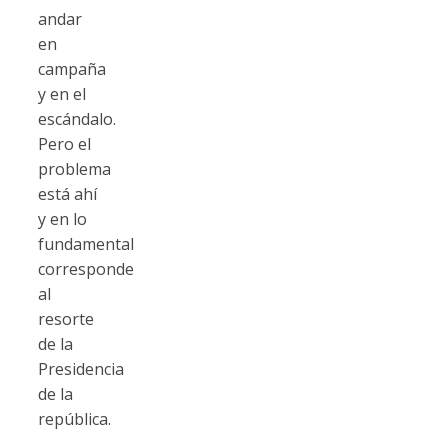
andar
en
campaña
y en el
escándalo.
Pero el
problema
está ahí
y en lo
fundamental
corresponde
al
resorte
de la
Presidencia
de la
república.