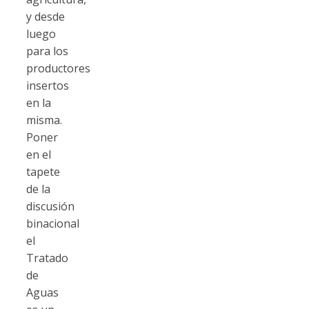
y desde
luego
para los
productores
insertos
en la
misma.
Poner
en el
tapete
de la
discusión
binacional
el
Tratado
de
Aguas