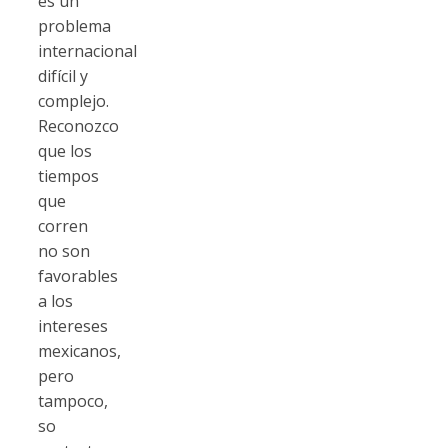
es un
problema
internacional
difícil y
complejo.
Reconozco
que los
tiempos
que
corren
no son
favorables
a los
intereses
mexicanos,
pero
tampoco,
so