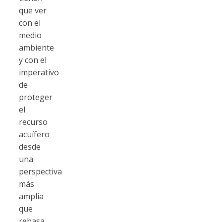
que ver
con el
medio
ambiente
y con el
imperativo
de
proteger
el
recurso
acuífero
desde
una
perspectiva
más
amplia
que
rebasa