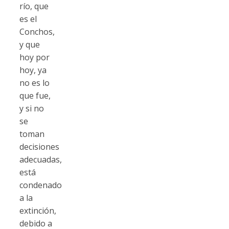
río, que
es el
Conchos,
y que
hoy por
hoy, ya
no es lo
que fue,
y si no
se
toman
decisiones
adecuadas,
está
condenado
a la
extinción,
debido a