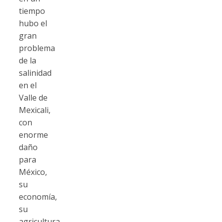
tiempo
hubo el
gran
problema
de la
salinidad
en el
Valle de
Mexicali,
con
enorme
daño
para
México,
su
economía,
su
agricultura,