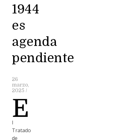
1944
es
agenda
pendiente
26
marzo,
2025
/
E
l
Tratado
de