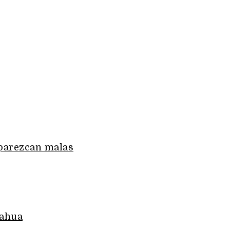
parezcan malas
uahua