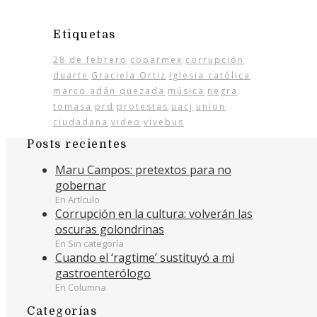
Etiquetas
28 de febrero
coparmex
corrupción
duarte
Graciela Ortiz
iglesia católica
marco adán quezada
música
negra
tomasa
prd
protestas
uacj
union
ciudadana
video
vivebus
Posts recientes
Maru Campos: pretextos para no
gobernar
En Artículo
Corrupción en la cultura: volverán las
oscuras golondrinas
En Sin categoría
Cuando el ‘ragtime’ sustituyó a mi
gastroenterólogo
En Columna
Categorías