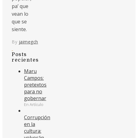
pa’ que
vean lo
que se
siente.
By
jaimegch
Posts
recientes
Maru
Campos:
pretextos
para no
gobernar
En Artículo
Corrupción
en la
cultura:
volverán