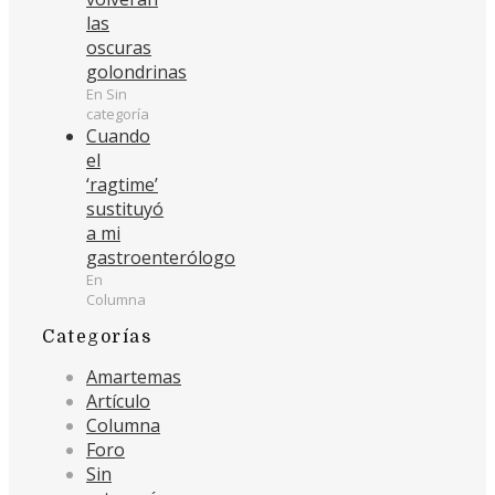
las
oscuras
golondrinas
En Sin
categoría
Cuando
el
‘ragtime’
sustituyó
a mi
gastroenterólogo
En
Columna
Categorías
Amartemas
Artículo
Columna
Foro
Sin