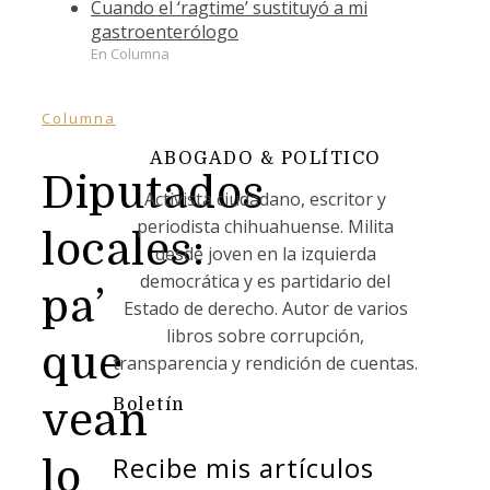
Cuando el ‘ragtime’ sustituyó a mi
gastroenterólogo
En Columna
Columna
ABOGADO & POLÍTICO
Diputados
Activista ciudadano, escritor y
periodista chihuahuense. Milita
locales:
desde joven en la izquierda
democrática y es partidario del
pa’
Estado de derecho. Autor de varios
libros sobre corrupción,
que
transparencia y rendición de cuentas.
Boletín
vean
Recibe mis artículos
lo