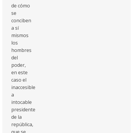
de cómo
se
conciben
a sí
mismos
los
hombres
del
poder,
en este
caso el
inaccesible
a
intocable
presidente
de la
república,
que se