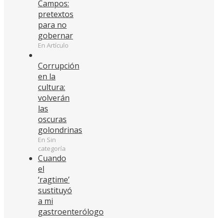
Campos:
pretextos
para no
gobernar
En Artículo
Corrupción
en la
cultura:
volverán
las
oscuras
golondrinas
En Sin
categoría
Cuando
el
‘ragtime’
sustituyó
a mi
gastroenterólogo