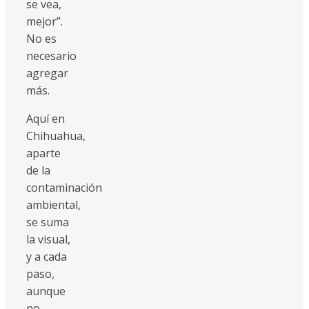
se vea,
mejor”.
No es
necesario
agregar
más.
Aquí en
Chihuahua,
aparte
de la
contaminación
ambiental,
se suma
la visual,
y a cada
paso,
aunque
no