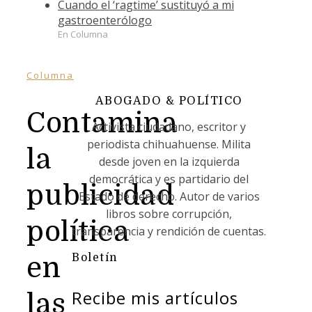
Cuando el ‘ragtime’ sustituyó a mi
gastroenterólogo
En Columna
Columna
ABOGADO & POLÍTICO
Contamina
Activista ciudadano, escritor y
periodista chihuahuense. Milita
la
desde joven en la izquierda
democrática y es partidario del
publicidad
Estado de derecho. Autor de varios
libros sobre corrupción,
política
transparencia y rendición de cuentas.
Boletín
en
Recibe mis artículos
las