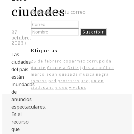
ciudades
Regístrate con tu correo
27
octubre,
2023
/
Etiquetas
Las
ciudades
28 de febrero
coparmex
corrupción
duarte
Graciela Ortiz
iglesia católica
del país
marco adán quezada
música
negra
están
tomasa
prd
protestas
uacj
union
inundadas
ciudadana
video
vivebus
de
anuncios
espectaculares.
Es el
recurso
que